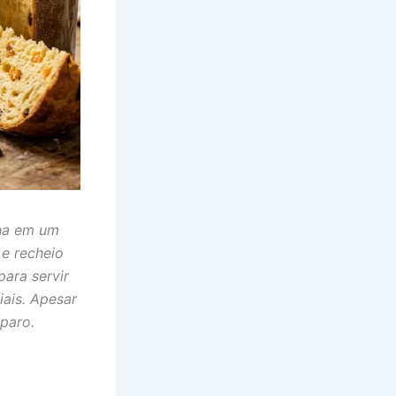
nha em um
 e recheio
para servir
ais. Apesar
paro.