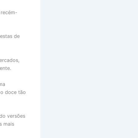
 recém-
festas de
ercados,
ente.
ma
ão doce tão
ndo versões
s mais