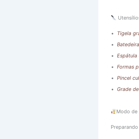
Utensílio
Tigela g
Batedeir
Espátula 
Formas p
Pincel cu
Grade de
Modo de 
Preparando