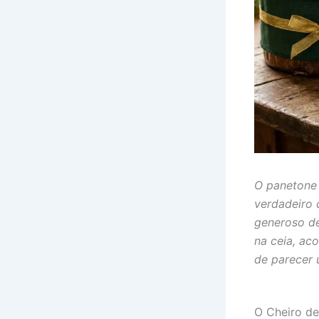
O panetone 
verdadeiro 
generoso de 
na ceia, ac
de parecer 
O Cheiro de