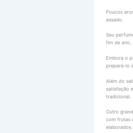
Poucos aro
assado.
Seu perfume
fim de ano,
Embora o pa
prepará-lo 
Além do sab
satisfação 
tradicional.
Outro grande
com frutas 
elaborados.