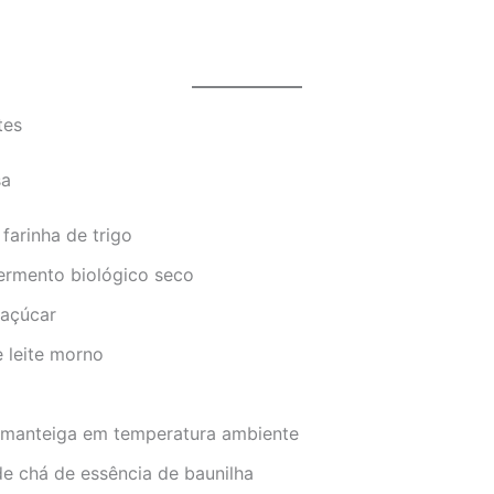
tes
sa
farinha de trigo
fermento biológico seco
 açúcar
 leite morno
 manteiga em temperatura ambiente
de chá de essência de baunilha