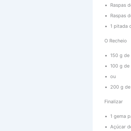
Raspas de
Raspas d
1 pitada 
O Recheio
150 g de 
100 g de
ou
200 g de
Finalizar
1 gema p
Açúcar de