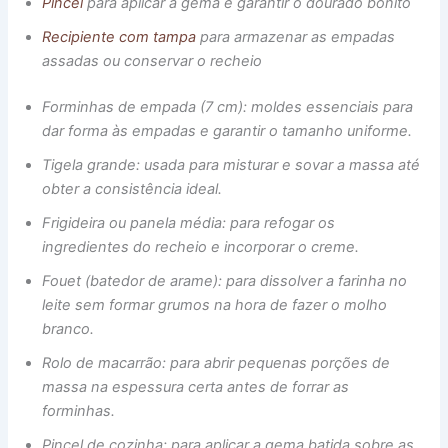
Pincel
para aplicar a gema e garantir o dourado bonito
Recipiente com tampa
para armazenar as empadas
assadas ou conservar o recheio
Forminhas de empada (7 cm): moldes essenciais para
dar forma às empadas e garantir o tamanho uniforme.
Tigela grande: usada para misturar e sovar a massa até
obter a consistência ideal.
Frigideira ou panela média: para refogar os
ingredientes do recheio e incorporar o creme.
Fouet (batedor de arame): para dissolver a farinha no
leite sem formar grumos na hora de fazer o molho
branco.
Rolo de macarrão: para abrir pequenas porções de
massa na espessura certa antes de forrar as
forminhas.
Pincel de cozinha: para aplicar a gema batida sobre as