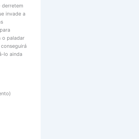
e derretem
ue invade a
as
 para
 o paladar
 conseguirá
á-lo ainda
ento)