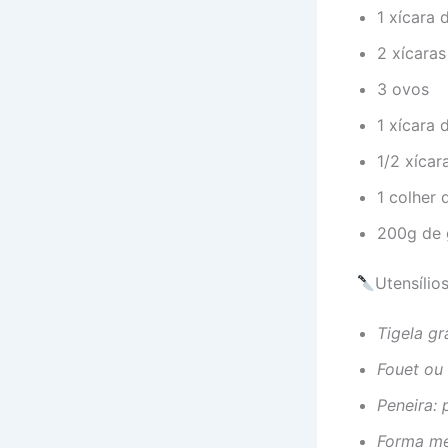
1 xícara 
2 xícaras
3 ovos
1 xícara d
1/2 xícar
1 colher
200g de 
Utensílio
Tigela gr
Fouet ou 
Peneira: 
Forma mé