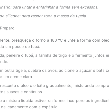
linário: para untar e enfarinhar a forma sem excessos.
de silicone: para raspar toda a massa da tigela.
Preparo
mente, preaqueça o forno a 180 °C e unte a forma com óleo
ndo um pouco de fubá.
a, peneire o fubá, a farinha de trigo e o fermento juntos
ande.
m outra tigela, quebre os ovos, adicione o açúcar e bata 
ar um creme claro.
crescente o óleo e o leite gradualmente, misturando sempr
os suaves e contínuos.
 a mistura líquida estiver uniforme, incorpore os ingredien
delicadamente com a espátula.