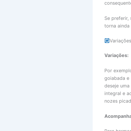
consequente
Se preferir,
torna ainda
Variaçõe
Variações:
Por exemplo
goiabada e 
deseje uma 
integral e 
nozes picad
Acompanha