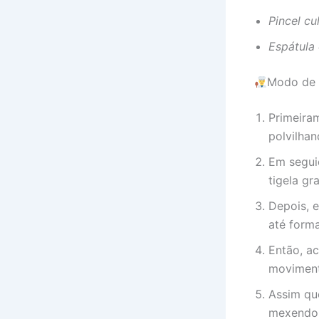
Pincel cu
Espátula 
Modo de 
Primeira
polvilha
Em seguid
tigela gr
Depois, e
até form
Então, a
moviment
Assim que
mexendo 