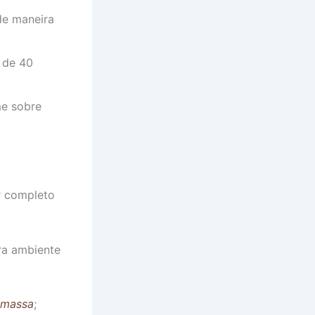
de maneira
 de 40
me sobre
r completo
ura ambiente
a massa
;