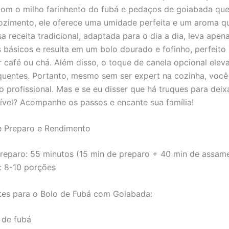
Com o milho farinhento do fubá e pedaços de goiabada qu
ozimento, ele oferece uma umidade perfeita e um aroma q
a receita tradicional, adaptada para o dia a dia, leva apen
s básicos e resulta em um bolo dourado e fofinho, perfeito
café ou chá. Além disso, o toque de canela opcional eleva
uentes. Portanto, mesmo sem ser expert na cozinha, você
o profissional. Mas e se eu disser que há truques para deix
stível? Acompanhe os passos e encante sua família!
 Preparo e Rendimento
eparo: 55 minutos (15 min de preparo + 40 min de assam
: 8-10 porções
tes para o Bolo de Fubá com Goiabada:
 de fubá