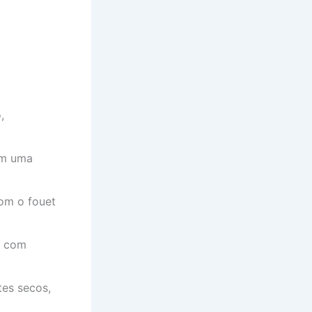
,
 em uma
com o fouet
e com
tes secos,