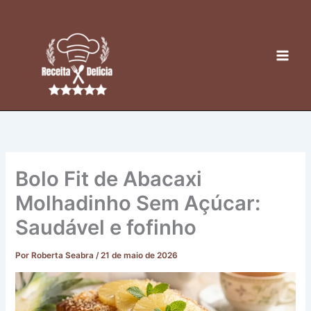
Ir
para
o
conteúdo
Bolo Fit de Abacaxi
Molhadinho Sem Açúcar:
Saudável e fofinho
Por
Roberta Seabra
/
21 de maio de 2026