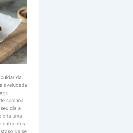
 cuidar da
a aveludada
urge
 de semana,
seu dia a
e cria uma
 nutrientes
ostoso de se