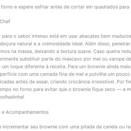
 forno e espere esfriar antes de cortar em quadrados para s
 Chef
para o sabor intenso está em usar abacates bem maduros
doçura natural e a cremosidade ideal. Além disso, peneira
umos na massa, deixando a textura suave. Caso queira redu
erimente substituir parte do mascavo por mel ou xarope d
 um toque diferente à receita. Para um brownie ainda mais 
uperfície com uma camada fina de mel e polvilhe um pouco
cadas antes de assar, criando crocância irresistível. Por f
tempo no forno para evitar que o brownie fique seco — a m
molhadinha!
s e Acompanhamentos
 incrementar seu brownie com uma pitada de canela ou ra