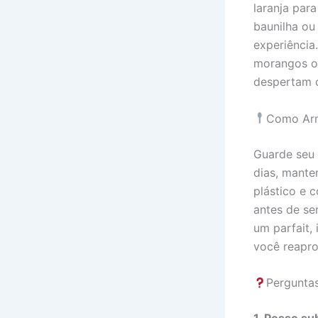
laranja par
baunilha ou
experiência
morangos ou
despertam o
Como Arm
Guarde seu 
dias, mante
plástico e 
antes de se
um parfait,
você reapro
Pergunta