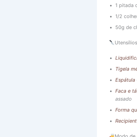
1 pitada 
1/2 colh
50g de c
Utensílio
Liquidifi
Tigela m
Espátula
Faca e t
assado
Forma qu
Recipien
Modo de 