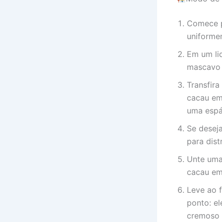
Comece p
uniforme
Em um liq
mascavo e
Transfira
cacau em 
uma espá
Se desej
para dist
Unte uma
cacau em
Leve ao f
ponto: e
cremoso 