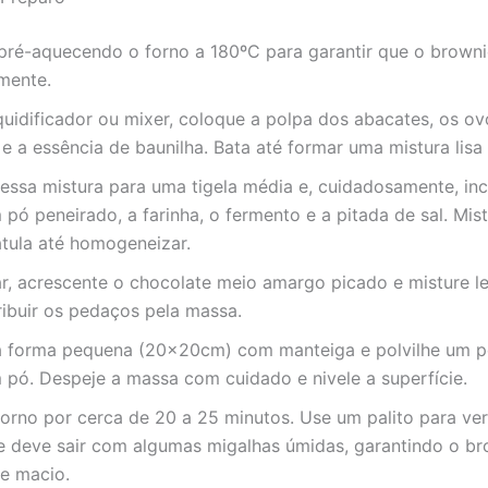
ré-aquecendo o forno a 180ºC para garantir que o browni
mente.
uidificador ou mixer, coloque a polpa dos abacates, os ov
 a essência de baunilha. Bata até formar uma mistura lisa
 essa mistura para uma tigela média e, cuidadosamente, in
pó peneirado, a farinha, o fermento e a pitada de sal. Mi
tula até homogeneizar.
ar, acrescente o chocolate meio amargo picado e misture 
ribuir os pedaços pela massa.
 forma pequena (20x20cm) com manteiga e polvilhe um 
 pó. Despeje a massa com cuidado e nivele a superfície.
orno por cerca de 20 a 25 minutos. Use um palito para veri
le deve sair com algumas migalhas úmidas, garantindo o b
e macio.