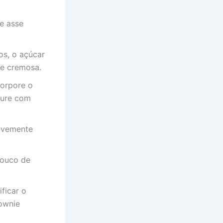
e asse
os, o açúcar
 e cremosa.
corpore o
sture com
levemente
pouco de
ficar o
rownie