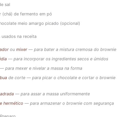
de sal
er (chá) de fermento em pó
hocolate meio amargo picado (opcional)
s usados na receita
cador
ou
mixer
— para bater a mistura cremosa do brownie
édia
— para incorporar os ingredientes secos e úmidos
— para mexer e nivelar a massa na forma
ábua
de corte — para picar o chocolate e cortar o brownie
adrada
— para assar a massa uniformemente
te hermético
— para armazenar o brownie com segurança
Preparo