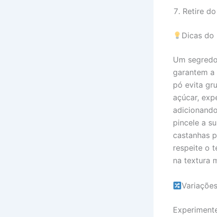
Retire do
Dicas do
Um segredo 
garantem a 
pó evita gr
açúcar, exp
adicionando
pincele a s
castanhas pi
respeite o 
na textura 
Variaçõe
Experimente