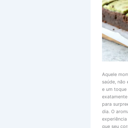
Aquele mome
saúde, não
e um toque 
exatamente 
para surpre
dia. O arom
experiência
que seu cor