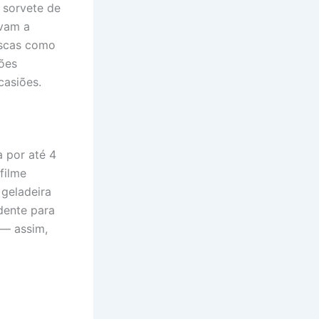
 sorvete de
evam a
escas como
ções
casiões.
 por até 4
filme
 geladeira
dente para
 — assim,