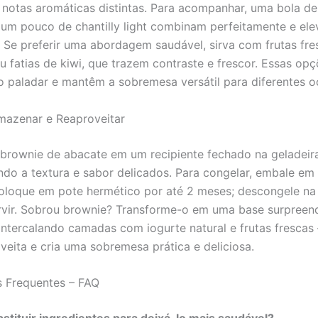
a notas aromáticas distintas. Para acompanhar, uma bola de
 um pouco de chantilly light combinam perfeitamente e el
. Se preferir uma abordagem saudável, sirva com frutas fr
 fatias de kiwi, que trazem contraste e frescor. Essas op
 paladar e mantêm a sobremesa versátil para diferentes o
azenar e Reaproveitar
brownie de abacate em um recipiente fechado na geladeira
ndo a textura e sabor delicados. Para congelar, embale em 
coloque em pote hermético por até 2 meses; descongele na
rvir. Sobrou brownie? Transforme-o em uma base surpreen
 intercalando camadas com iogurte natural e frutas frescas
veita e cria uma sobremesa prática e deliciosa.
s Frequentes – FAQ