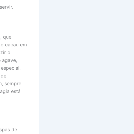
ervir.
, que
r o cacau em
zir o
e agave,
especial,
 de
im, sempre
agia está
spas de