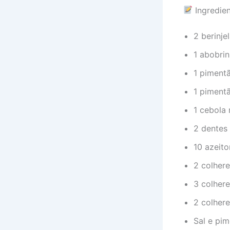
Ingredie
2 berinj
1 abobri
1 piment
1 piment
1 cebola 
2 dentes
10 azeit
2 colher
3 colhere
2 colher
Sal e pi