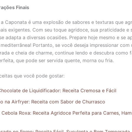
ações Finais
a Caponata é uma explosão de sabores e texturas que ag
ais exigentes. Com seu toque agridoce, sua praticidade e
a se adapta a diversas ocasiões. Prepare hoje mesmo e se a
a mediterrânea! Portanto, se você deseja impressionar com
ibrada e cheia de charme, continue lendo e descubra como 
rfeita, que pode ser servida quente, morna ou fria.
ceitas que você pode gostar:
hocolate de Liquidificador: Receita Cremosa e Fácil
ho na Airfryer: Receita com Sabor de Churrasco
e Cebola Roxa: Receita Agridoce Perfeita para Carnes, Ha
sado no Forno: Receita Fácil, Suculenta e Bem Temperada