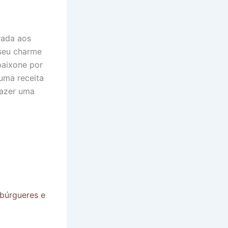
rada aos
 seu charme
paixone por
 uma receita
fazer uma
mbúrgueres e