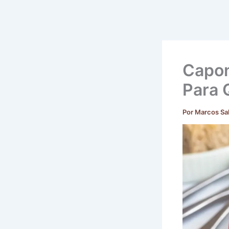
Capon
Para 
Por
Marcos Sa