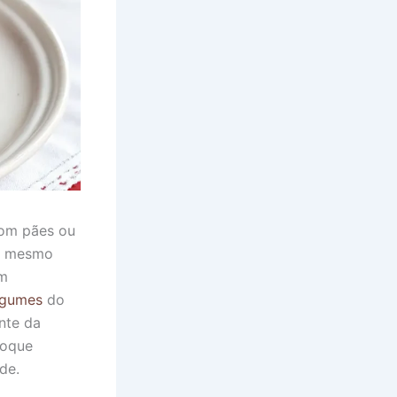
com pães ou
r: mesmo
om
egumes
do
nte da
toque
de.