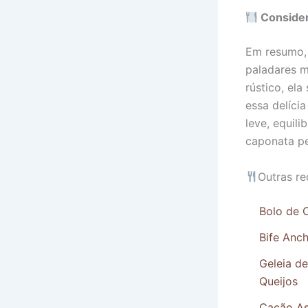
Consider
Em resumo, 
paladares m
rústico, el
essa delíci
leve, equil
caponata pe
Outras re
Bolo de C
Bife Anc
Geleia d
Queijos
Cação As