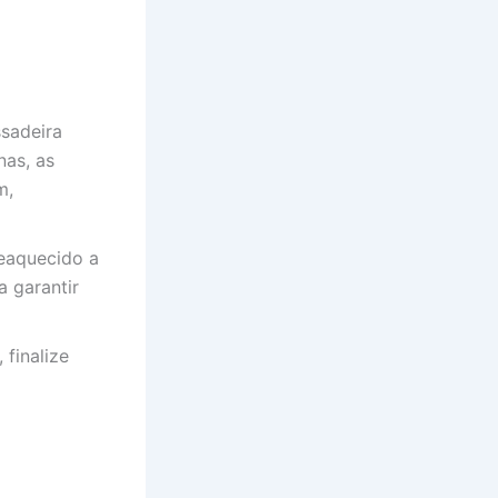
sadeira
nas, as
m,
reaquecido a
 garantir
 finalize