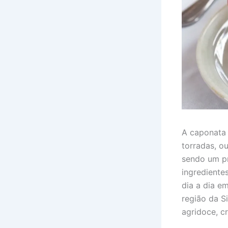
A caponata 
torradas, 
sendo um pr
ingrediente
dia a dia e
região da S
agridoce, c