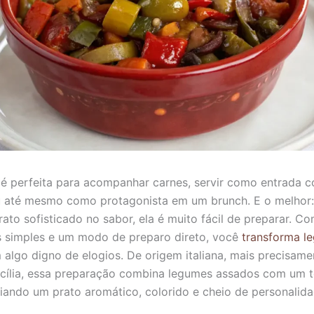
é perfeita para acompanhar carnes, servir como entrada 
ou até mesmo como protagonista em um brunch. E o melho
ato sofisticado no sabor, ela é muito fácil de preparar. C
s simples e um modo de preparo direto, você
transforma l
m algo digno de elogios. De origem italiana, mais precisame
icília, essa preparação combina legumes assados com um 
riando um prato aromático, colorido e cheio de personalida