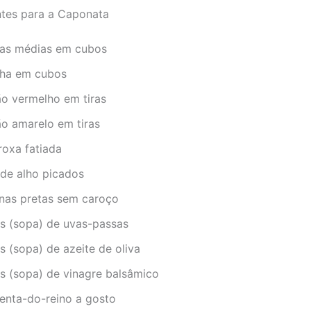
ntes para a Caponata
elas médias em cubos
nha em cubos
ão vermelho em tiras
ão amarelo em tiras
roxa fatiada
 de alho picados
onas pretas sem caroço
es (sopa) de uvas-passas
s (sopa) de azeite de oliva
es (sopa) de vinagre balsâmico
menta-do-reino a gosto