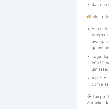
Salsinha 
Modo de
Antes de
forrada c
uvas-pass
garantin
Logo dep
200 °C p
um assad
Assim que
com a sal
Tempo d
Aproximada