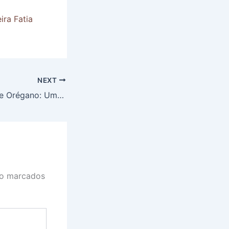
ira Fatia
NEXT
Tostex de Queijo e Orégano: Um Clássico Que Nunca Decepciona
ão marcados