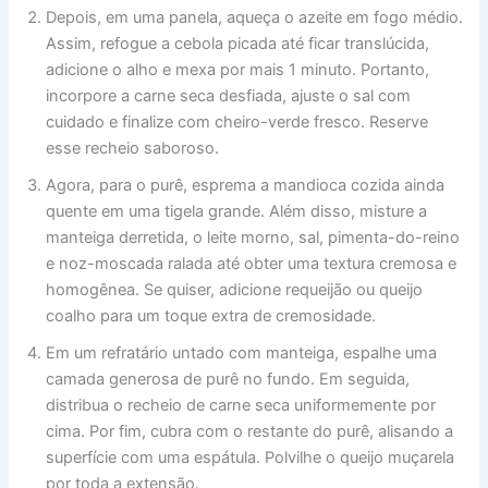
Depois, em uma panela, aqueça o azeite em fogo médio.
Assim, refogue a cebola picada até ficar translúcida,
adicione o alho e mexa por mais 1 minuto. Portanto,
incorpore a carne seca desfiada, ajuste o sal com
cuidado e finalize com cheiro-verde fresco. Reserve
esse recheio saboroso.
Agora, para o purê, esprema a mandioca cozida ainda
quente em uma tigela grande. Além disso, misture a
manteiga derretida, o leite morno, sal, pimenta-do-reino
e noz-moscada ralada até obter uma textura cremosa e
homogênea. Se quiser, adicione requeijão ou queijo
coalho para um toque extra de cremosidade.
Em um refratário untado com manteiga, espalhe uma
camada generosa de purê no fundo. Em seguida,
distribua o recheio de carne seca uniformemente por
cima. Por fim, cubra com o restante do purê, alisando a
superfície com uma espátula. Polvilhe o queijo muçarela
por toda a extensão.