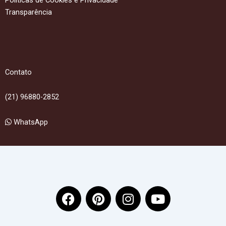
Transparência
Contato
(21) 96880-2852
WhatsApp
F
P
I
Y
a
i
n
o
c
n
s
u