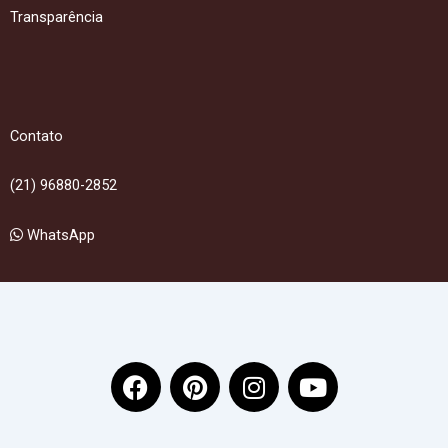
Transparência
Contato
(21) 96880-2852
WhatsApp
F
P
I
Y
a
i
n
o
c
n
s
u