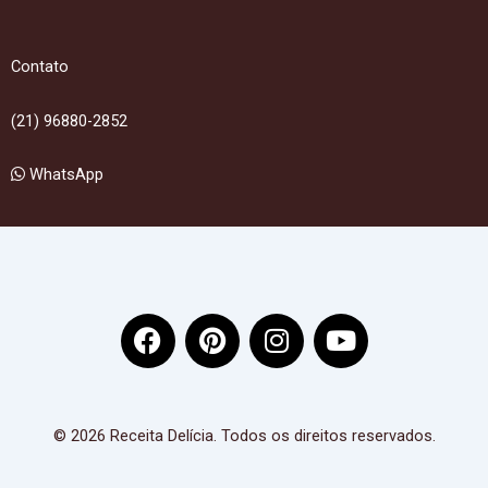
Contato
(21) 96880-2852
WhatsApp
F
P
I
Y
a
i
n
o
c
n
s
u
e
t
t
t
b
e
a
u
© 2026 Receita Delícia. Todos os direitos reservados.
o
r
g
b