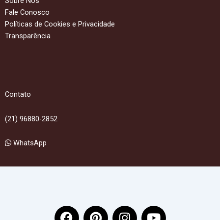
Sobre Nós
Fale Conosco
Políticas de Cookies e Privacidade
Transparência
Contato
(21) 96880-2852
WhatsApp
F
P
I
Y