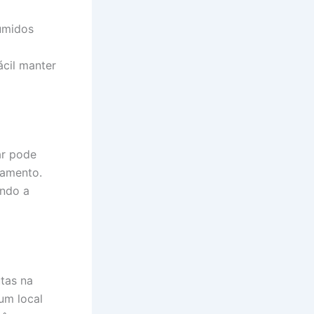
umidos
ácil manter
ar pode
pamento.
ando a
utas na
um local