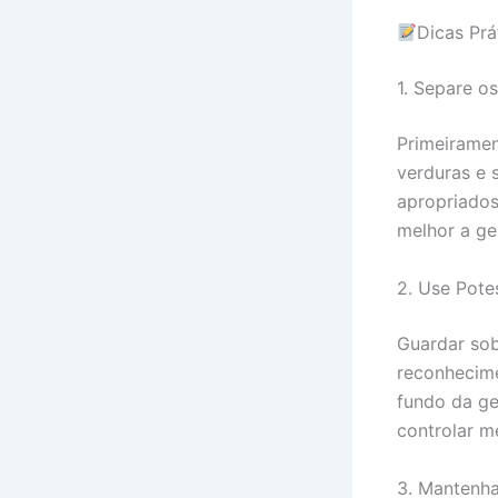
Dicas Prá
1. Separe o
Primeirament
verduras e
apropriados
melhor a ge
2. Use Pote
Guardar sob
reconhecime
fundo da ge
controlar m
3. Mantenha