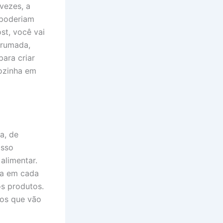
 vezes, a
 poderiam
st, você vai
rrumada,
ara criar
cozinha em
a, de
isso
alimentar.
ta em cada
os produtos.
ios que vão