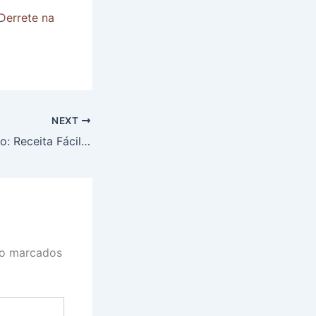
Derrete na
NEXT
Omelete de Frango: Receita Fácil que Impressionará a todos
ão marcados