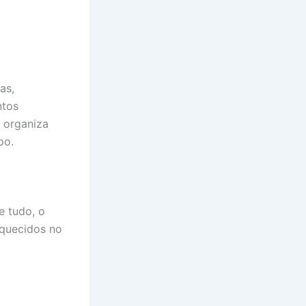
as,
ntos
 organiza
po.
e tudo, o
squecidos no