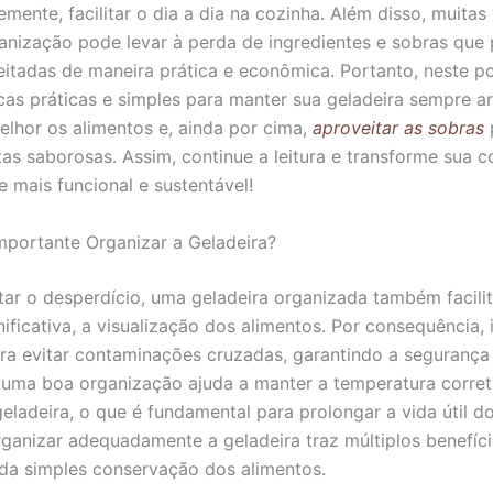
mente, facilitar o dia a dia na cozinha. Além disso, muitas
ganização pode levar à perda de ingredientes e sobras que
eitadas de maneira prática e econômica. Portanto, neste po
cas práticas e simples para manter sua geladeira sempre a
elhor os alimentos e, ainda por cima,
aproveitar as sobras
p
tas saborosas. Assim, continue a leitura e transforme sua 
 mais funcional e sustentável!
mportante Organizar a Geladeira?
tar o desperdício, uma geladeira organizada também facilit
ificativa, a visualização dos alimentos. Por consequência, 
ara evitar contaminações cruzadas, garantindo a segurança 
 uma boa organização ajuda a manter a temperatura corre
eladeira, o que é fundamental para prolongar a vida útil d
rganizar adequadamente a geladeira traz múltiplos benefíc
da simples conservação dos alimentos.