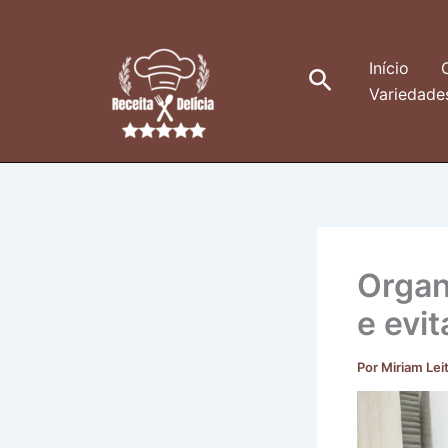
Ir
para
o
Início
Pesquisar
conteúdo
Variedade
Organ
e evi
Por
Miriam Lei