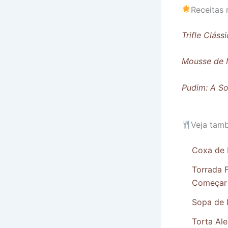
Receitas 
Trifle Clás
Mousse de M
Pudim: A So
Veja tam
Coxa de 
Torrada 
Começar 
Sopa de 
Torta Al