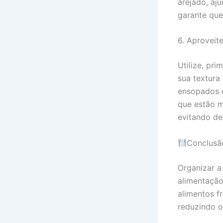
arejado, aj
garante qu
6. Aproveit
Utilize, pr
sua textura
ensopados o
que estão m
evitando de
Conclusã
Organizar a
alimentação
alimentos f
reduzindo o