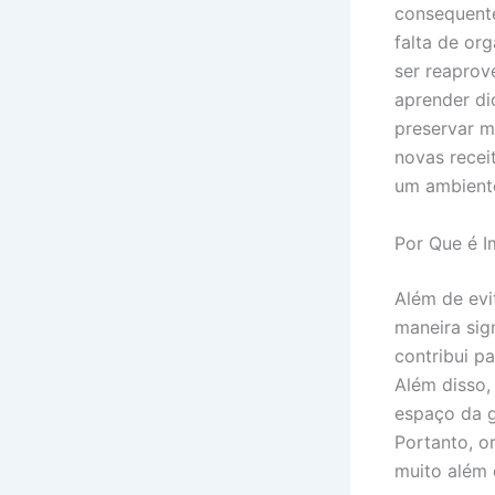
consequente
falta de or
ser reaprov
aprender di
preservar m
novas recei
um ambiente
Por Que é I
Além de evi
maneira sign
contribui p
Além disso,
espaço da g
Portanto, o
muito além 