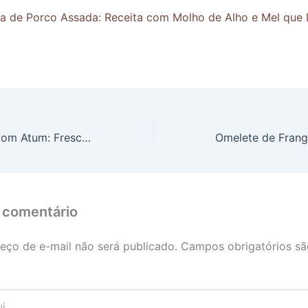
ha de Porco Assada: Receita com Molho de Alho e Mel que 
Salada Waldorf com Atum: Frescor e sabor para uma refeição leve
 comentário
eço de e-mail não será publicado.
Campos obrigatórios s