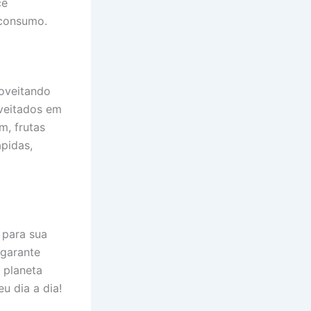
cê
 consumo.
roveitando
oveitados em
m, frutas
pidas,
 para sua
 garante
 planeta
u dia a dia!