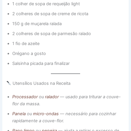
1 colher de sopa de requeijão light
2 colheres de sopa de creme de ricota
150 g de muçarela ralada
2 colheres de sopa de parmesão ralado
1 fio de azeite
Orégano a gosto
Salsinha picada para finalizar
Utensílios Usados na Receita
Processador
ou
ralador
— usado para triturar a couve-
flor da massa.
Panela
ou
micro-ondas
— necessário para cozinhar
rapidamente a couve-flor.
Pano limpo
ou
peneira
— ajuda a retirar o excesso de