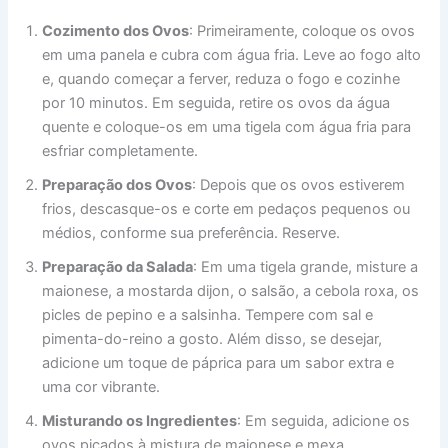
Cozimento dos Ovos
: Primeiramente, coloque os ovos
em uma panela e cubra com água fria. Leve ao fogo alto
e, quando começar a ferver, reduza o fogo e cozinhe
por 10 minutos. Em seguida, retire os ovos da água
quente e coloque-os em uma tigela com água fria para
esfriar completamente.
Preparação dos Ovos
: Depois que os ovos estiverem
frios, descasque-os e corte em pedaços pequenos ou
médios, conforme sua preferência. Reserve.
Preparação da Salada
: Em uma tigela grande, misture a
maionese, a mostarda dijon, o salsão, a cebola roxa, os
picles de pepino e a salsinha. Tempere com sal e
pimenta-do-reino a gosto. Além disso, se desejar,
adicione um toque de páprica para um sabor extra e
uma cor vibrante.
Misturando os Ingredientes
: Em seguida, adicione os
ovos picados à mistura de maionese e mexa