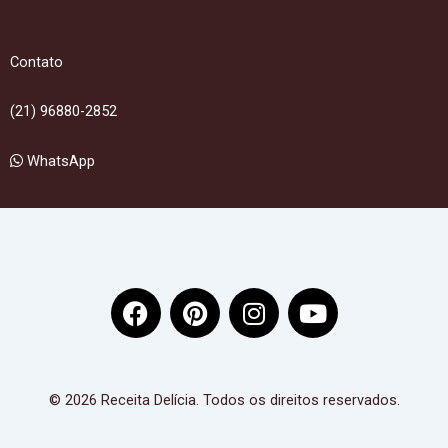
Contato
(21) 96880-2852
WhatsApp
F
P
I
Y
a
i
n
o
c
n
s
u
e
t
t
t
b
e
a
u
© 2026 Receita Delícia. Todos os direitos reservados.
o
r
g
b