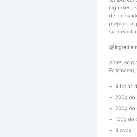
ingrediente
de um sandu
prepare-se 
surpreender
Ingredien
Antes de ma
Felizmente,
8 fatias 
200g de 
200g de q
100g de 
3 ovos