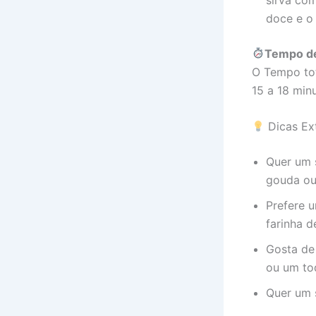
doce e o 
Tempo d
O Tempo tot
15 a 18 min
Dicas Ex
Quer um 
gouda ou
Prefere 
farinha d
Gosta de
ou um to
Quer um s