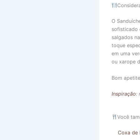
Considera
O Sanduíche
sofisticado
salgados na
toque espec
em uma verd
ou xarope d
Bom apetite
Inspiração
:
Você tam
Coxa de 