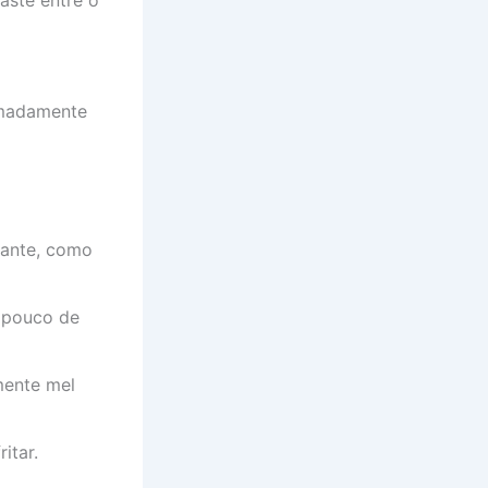
imadamente
cante, como
 pouco de
mente mel
itar.