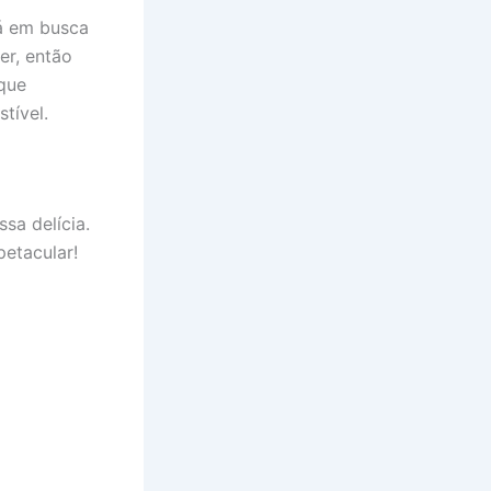
tá em busca
er, então
 que
tível.
sa delícia.
petacular!