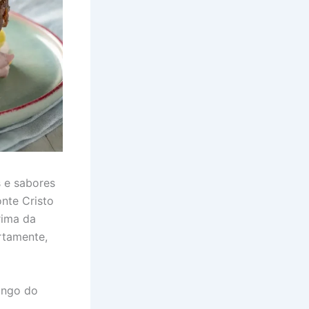
 e sabores
nte Cristo
rima da
rtamente,
longo do