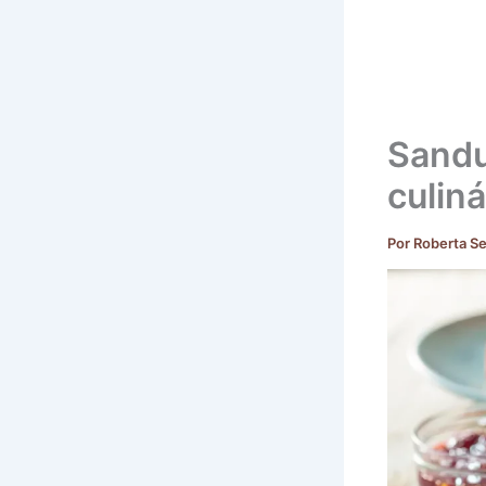
Sandu
culiná
Por
Roberta S