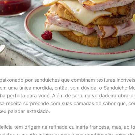
paixonado por sanduíches que combinam texturas incríveis
is em uma única mordida, então, sem dúvida, o Sanduíche Mo
lha perfeita para você! Além de ser uma verdadeira obra-p
essa receita surpreende com suas camadas de sabor que, ce
seu paladar extasiado.
delícia tem origem na refinada culinária francesa, mas, ao 
uistou o mundo inteiro graças à sua combinação única de