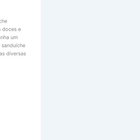
che
s doces e
ganha um
 sanduíche
as diversas