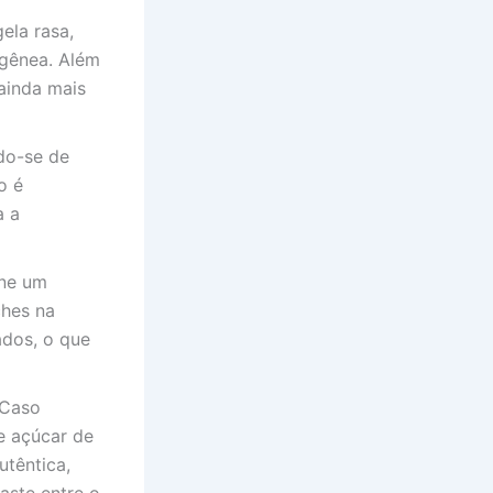
ela rasa,
ogênea. Além
 ainda mais
do-se de
o é
a a
one um
ches na
ados, o que
 Caso
e açúcar de
utêntica,
aste entre o