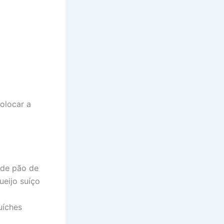
olocar a
 de pão de
ueijo suíço
uíches