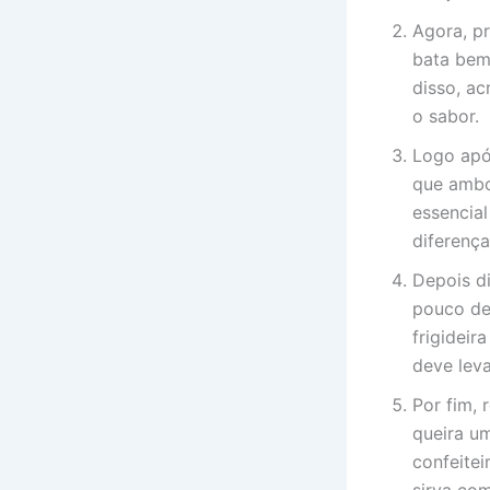
Agora, pr
bata bem
disso, ac
o sabor.
Logo apó
que ambo
essencia
diferenç
Depois d
pouco de
frigideir
deve leva
Por fim, 
queira um
confeitei
sirva co