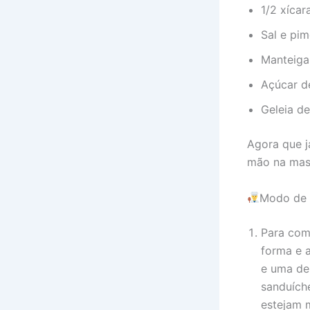
1/2 xícar
Sal e pi
Manteiga 
Açúcar de
Geleia de
Agora que j
mão na mass
Modo de 
Para com
forma e a
e uma de
sanduích
estejam 