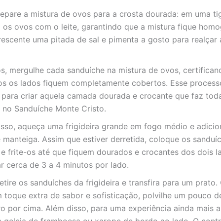
epare a mistura de ovos para a crosta dourada: em uma tig
 os ovos com o leite, garantindo que a mistura fique hom
rescente uma pitada de sal e pimenta a gosto para realçar
s, mergulhe cada sanduíche na mistura de ovos, certifican
s os lados fiquem completamente cobertos. Esse process
l para criar aquela camada dourada e crocante que faz tod
a no Sanduíche Monte Cristo.
isso, aqueça uma frigideira grande em fogo médio e adici
 manteiga. Assim que estiver derretida, coloque os sanduí
a e frite-os até que fiquem dourados e crocantes dos dois l
r cerca de 3 a 4 minutos por lado.
retire os sanduíches da frigideira e transfira para um prato.
 toque extra de sabor e sofisticação, polvilhe um pouco d
ro por cima. Além disso, para uma experiência ainda mais a
m geleia de framboesa ou xarope de bordo ao lado. O contr