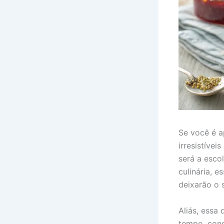
Se você é a
irresistíve
será a esco
culinária, 
deixarão o 
Aliás, essa 
tempo, conq