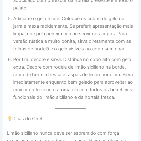
adocicado com o frescor da hortelã presente em todo o
palato.
Adicione o gelo e coe. Coloque os cubos de gelo na
jarra e mexa rapidamente. Se preferir apresentação mais
limpa, coe pela peneira fina ao servir nos copos. Para
versão rústica e muito bonita, sirva diretamente com as
folhas de hortelã e o gelo visíveis no copo sem coar.
Por fim, decore e sirva. Distribua no copo alto com gelo
extra. Decore com rodela de limão siciliano na borda,
ramo de hortelã fresca e raspas de limão por cima. Sirva
imediatamente enquanto bem gelado para aproveitar ao
máximo o frescor, o aroma cítrico e todos os benefícios
funcionais do limão siciliano e da hortelã fresca.
Dicas do Chef
Limão siciliano nunca deve ser espremido com força
excessiva: pressionar demais a casca libera os óleos da