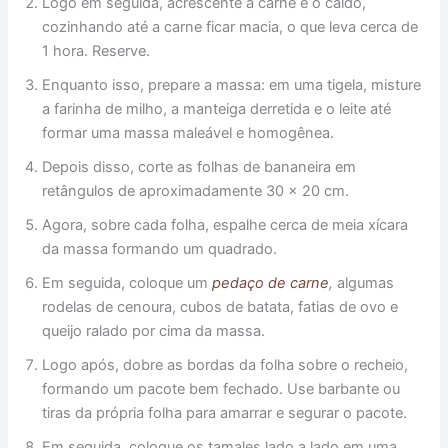
Logo em seguida, acrescente a carne e o caldo,
cozinhando até a carne ficar macia, o que leva cerca de
1 hora. Reserve.
Enquanto isso, prepare a massa: em uma tigela, misture
a farinha de milho, a manteiga derretida e o leite até
formar uma massa maleável e homogênea.
Depois disso, corte as folhas de bananeira em
retângulos de aproximadamente 30 × 20 cm.
Agora, sobre cada folha, espalhe cerca de meia xícara
da massa formando um quadrado.
Em seguida, coloque um
pedaço de carne
,
algumas
rodelas de cenoura, cubos de batata, fatias de ovo e
queijo ralado por cima da massa.
Logo após, dobre as bordas da folha sobre o recheio,
formando um pacote bem fechado. Use barbante ou
tiras da própria folha para amarrar e segurar o pacote.
Em seguida, coloque os tamales lado a lado em uma