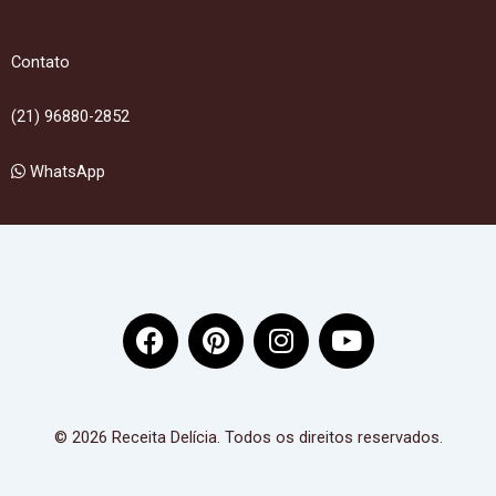
Contato
(21) 96880-2852
WhatsApp
F
P
I
Y
a
i
n
o
c
n
s
u
e
t
t
t
b
e
a
u
© 2026 Receita Delícia. Todos os direitos reservados.
o
r
g
b
o
e
r
e