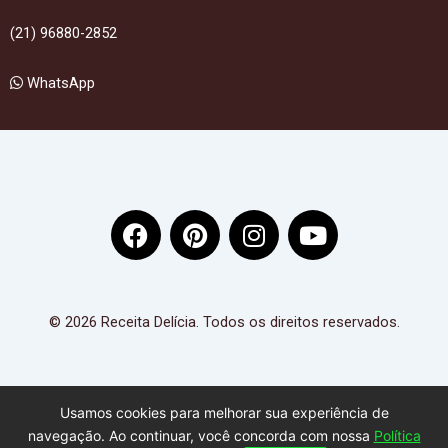
(21) 96880-2852
WhatsApp
F
P
I
Y
a
i
n
o
c
n
s
u
e
t
t
t
b
e
a
u
© 2026 Receita Delícia. Todos os direitos reservados.
o
r
g
b
o
e
r
e
k
s
a
Usamos cookies para melhorar sua experiência de
t
m
navegação. Ao continuar, você concorda com nossa
Política