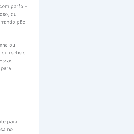
 com garfo –
oso, ou
orrando pão
inha ou
) ou recheio
 Essas
 para
ate para
esa no