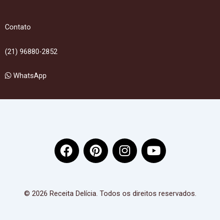
Contato
(21) 96880-2852
WhatsApp
F
P
I
Y
a
i
n
o
c
n
s
u
e
t
t
t
b
e
a
u
© 2026 Receita Delícia. Todos os direitos reservados.
o
r
g
b
o
e
r
e