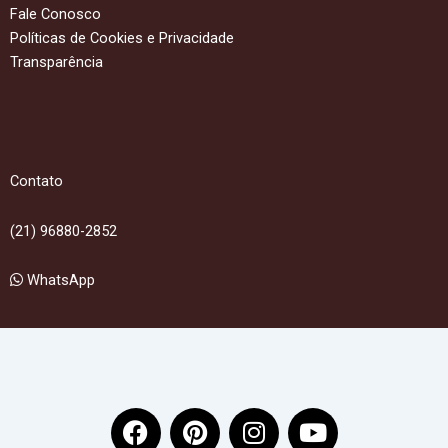
Fale Conosco
Políticas de Cookies e Privacidade
Transparência
Contato
(21) 96880-2852
WhatsApp
F
P
I
Y
a
i
n
o