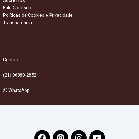
Sobre Nós
Fale Conosco
Políticas de Cookies e Privacidade
Transparência
Contato
(21) 96880-2852
WhatsApp
F
P
I
Y