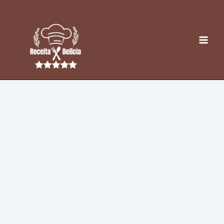
Ir
para
o
conteúdo