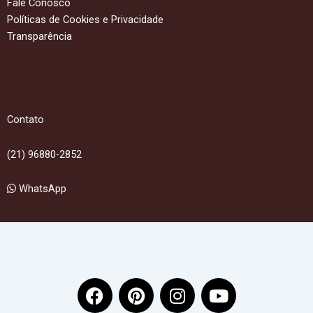
Fale Conosco
Políticas de Cookies e Privacidade
Transparência
Contato
(21) 96880-2852
WhatsApp
F
P
I
Y
a
i
n
o