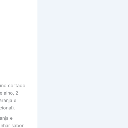
vino cortado
e alho, 2
aranja e
ional).
anja e
nhar sabor.