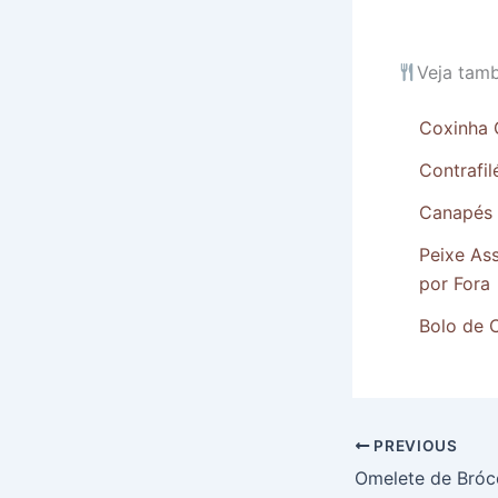
Veja tam
Coxinha 
Contrafi
Canapés d
Peixe As
por Fora
Bolo de 
PREVIOUS