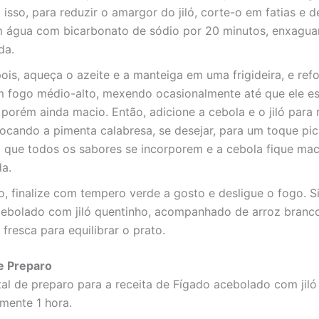
isso, para reduzir o amargor do jiló, corte-o em fatias e d
 água com bicarbonato de sódio por 20 minutos, enxagu
da.
is, aqueça o azeite e a manteiga em uma frigideira, e ref
m fogo médio-alto, mexendo ocasionalmente até que ele es
porém ainda macio. Então, adicione a cebola e o jiló para 
locando a pimenta calabresa, se desejar, para um toque pi
 que todos os sabores se incorporem e a cebola fique mac
da.
o, finalize com tempero verde a gosto e desligue o fogo. S
cebolado com jiló quentinho, acompanhado de arroz branc
 fresca para equilibrar o prato.
e Preparo
al de preparo para a receita de Fígado acebolado com jiló
mente 1 hora.