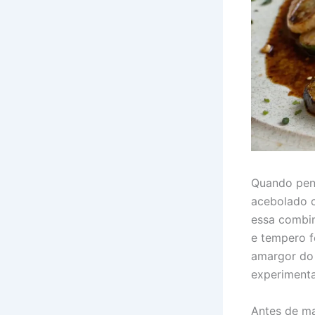
Quando pens
acebolado c
essa combin
e tempero f
amargor do j
experimentar
Antes de ma