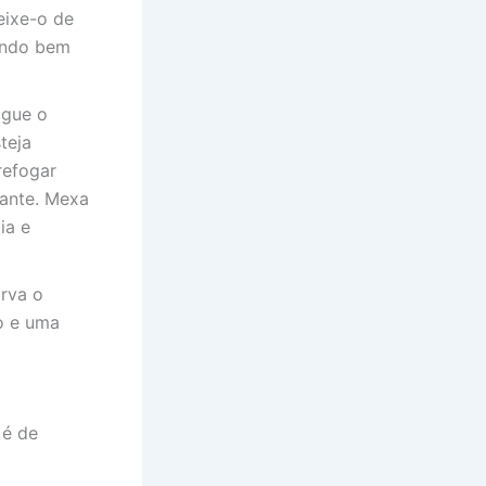
eixe-o de
ando bem
ogue o
teja
refogar
cante. Mexa
ia e
irva o
o e uma
 é de