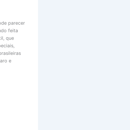
ode parecer
ndo feita
il, que
eciais,
asileiras
paro e