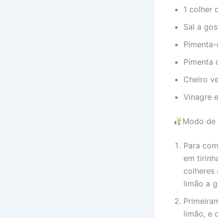
1 colher
Sal a gos
Pimenta-
Pimenta c
Cheiro ve
Vinagre e
Modo de 
Para com
em tirinh
colheres 
limão a g
Primeiram
limão, e 