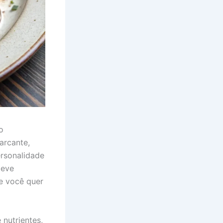
o
arcante,
rsonalidade
leve
se você quer
 nutrientes,