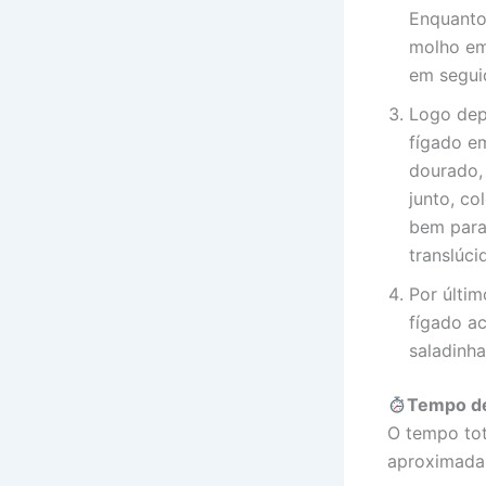
Enquanto 
molho em
em segui
Logo depo
fígado e
dourado, 
junto, co
bem para
translúci
Por últim
fígado a
saladinha
Tempo d
O tempo tot
aproximada