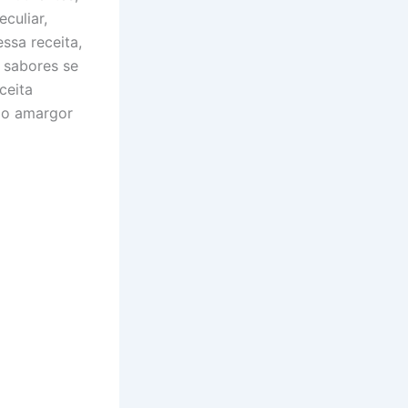
culiar,
ssa receita,
 sabores se
ceita
r o amargor