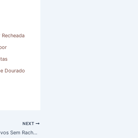
r Recheada
bor
stas
 e Dourado
NEXT
Como Cozinhar Ovos Sem Rachar: Dicas para a Cozinha