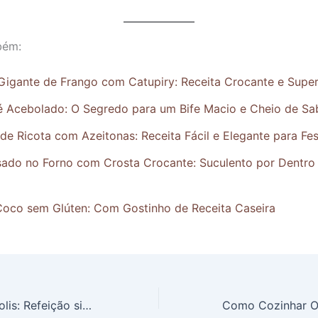
bém:
Gigante de Frango com Catupiry: Receita Crocante e Supe
lé Acebolado: O Segredo para um Bife Macio e Cheio de Sa
e Ricota com Azeitonas: Receita Fácil e Elegante para Fe
sado no Forno com Crosta Crocante: Suculento por Dentro
Coco sem Glúten: Com Gostinho de Receita Caseira
Omelete de Brócolis: Refeição simples, nutritiva e deliciosa