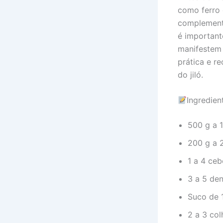
como ferro 
complementa
é important
manifestem 
prática e r
do jiló.
Ingredien
500 g a 1
200 g a 
1 a 4 ceb
3 a 5 de
Suco de 1
2 a 3 col