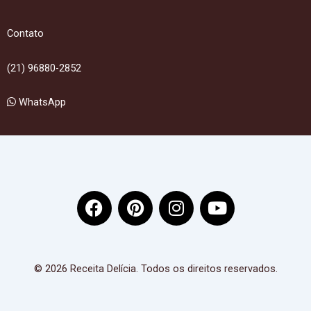
Contato
(21) 96880-2852
WhatsApp
F
P
I
Y
a
i
n
o
c
n
s
u
e
t
t
t
b
e
a
u
© 2026 Receita Delícia. Todos os direitos reservados.
o
r
g
b
o
e
r
e