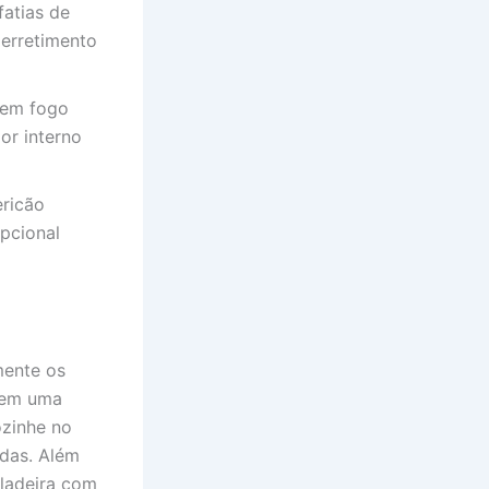
fatias de
 derretimento
e em fogo
or interno
ericão
pcional
mente os
irem uma
ozinhe no
das. Além
eladeira com