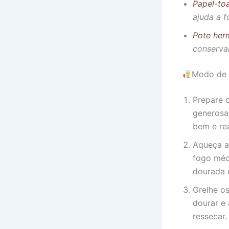
Papel-toa
ajuda a 
Pote her
conservan
Modo de 
Prepare o
generosa
bem e rea
Aqueça a 
fogo méd
dourada e
Grelhe os
dourar e
ressecar.