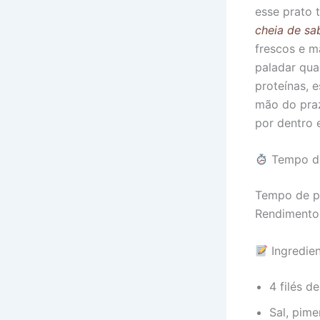
esse prato 
cheia de sa
frescos e m
paladar qua
proteínas, 
mão do praz
por dentro 
Tempo de
Tempo de p
Rendimento
Ingredie
4 filés d
Sal, pim