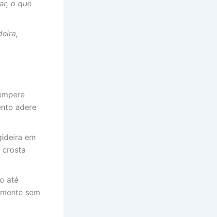
ar, o que
eira,
tempere
ento adere
gideira em
 crosta
do até
memente sem