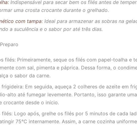
lha:
Indispensável para secar bem os filés antes de temper
formar uma crosta crocante durante o grelhado.
mético com tampa
: Ideal para armazenar as sobras na gelad
do a suculência e o sabor por até três dias.
Preparo
s filés: Primeiramente, seque os filés com papel-toalha e 
mente com sal, pimenta e páprica. Dessa forma, o condim
lça o sabor da carne.
frigideira: Em seguida, aqueça 2 colheres de azeite em fri
io-alto até fumegar levemente. Portanto, isso garante uma
 crocante desde o início.
 filés: Logo após, grelhe os filés por 5 minutos de cada la
 atingir 75°C internamente. Assim, a carne cozinha unifor