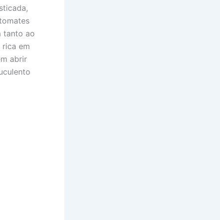
sticada,
 tomates
 tanto ao
 rica em
em abrir
uculento