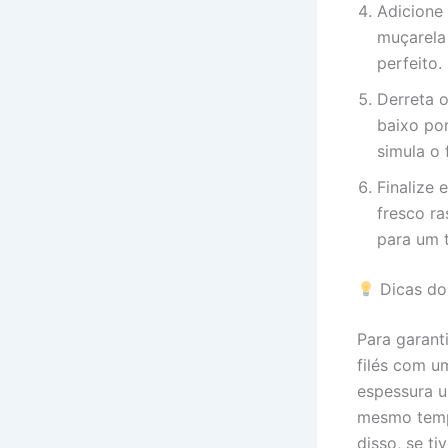
Adicione 
muçarela 
perfeito.
Derreta o
baixo por
simula o 
Finalize 
fresco ra
para um t
Dicas do
Para garant
filés com u
espessura u
mesmo tempo
disso, se t