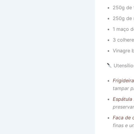
250g de 
250g de m
1 maço de
3 colhere
Vinagre b
Utensílio
Frigideir
tampar pa
Espátula 
preserva
Faca de 
finas e 