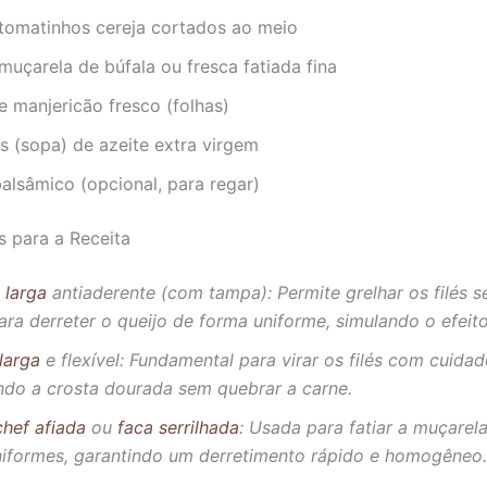
tomatinhos cereja cortados ao meio
uçarela de búfala ou fresca fatiada fina
 manjericão fresco (folhas)
s (sopa) de azeite extra virgem
alsâmico (opcional, para regar)
s para a Receita
a larga
antiaderente (com tampa): Permite grelhar os filés 
ra derreter o queijo de forma uniforme, simulando o efeito
larga
e flexível: Fundamental para virar os filés com cuidad
ndo a crosta dourada sem quebrar a carne.
chef afiada
ou
faca serrilhada
: Usada para fatiar a muçarela
uniformes, garantindo um derretimento rápido e homogêneo.