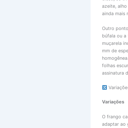
azeite, alh
ainda mais 
Outro ponto
búfala ou a
muçarela in
mm de espes
homogênea. 
folhas escu
assinatura 
Variaçõe
Variações
O frango ca
adaptar ao 