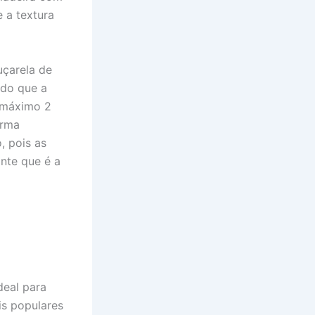
e a textura
uçarela de
 do que a
o máximo 2
orma
, pois as
nte que é a
deal para
is populares