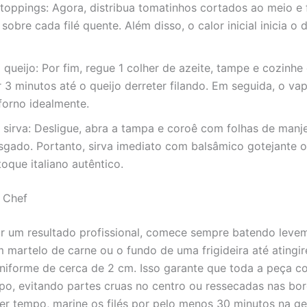
toppings: Agora, distribua tomatinhos cortados ao meio e 
sobre cada filé quente. Além disso, o calor inicial inicia o
 queijo: Por fim, regue 1 colher de azeite, tampe e cozinh
 3 minutos até o queijo derreter filando. Em seguida, o vap
forno idealmente.
e sirva: Desligue, abra a tampa e coroê com folhas de manj
sgado. Portanto, sirva imediato com balsâmico gotejante o
oque italiano autêntico.
 Chef
ir um resultado profissional, comece sempre batendo leve
m martelo de carne ou o fundo de uma frigideira até ating
niforme de cerca de 2 cm. Isso garante que toda a peça c
, evitando partes cruas no centro ou ressecadas nas bor
iver tempo, marine os filés por pelo menos 30 minutos na g