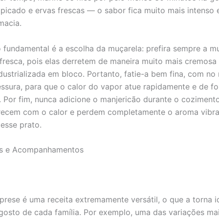
o picado e ervas frescas — o sabor fica muito mais intenso 
macia.
 fundamental é a escolha da muçarela: prefira sempre a m
 fresca, pois elas derretem de maneira muito mais cremosa
dustrializada em bloco. Portanto, fatie-a bem fina, com n
sura, para que o calor do vapor atue rapidamente e de f
Por fim, nunca adicione o manjericão durante o cozimento
recem com o calor e perdem completamente o aroma vibra
desse prato.
s e Acompanhamentos
prese é uma receita extremamente versátil, o que a torna i
gosto de cada família. Por exemplo, uma das variações ma