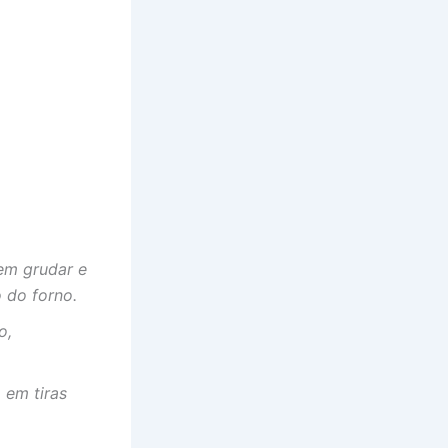
sem grudar e
 do forno.
o,
 em tiras