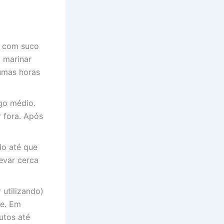
o com suco
o marinar
gumas horas
go médio.
 fora. Após
do até que
evar cerca
 utilizando)
te. Em
utos até