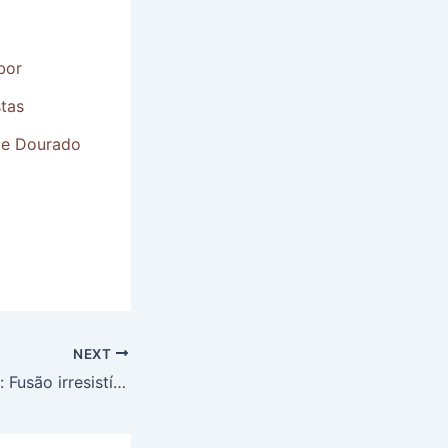
bor
stas
 e Dourado
NEXT
Hot Dog Coreano: Fusão irresistível de sabores