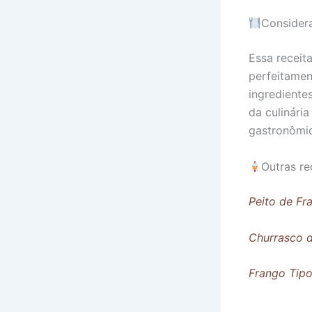
Considera
Essa receit
perfeitamen
ingrediente
da culinári
gastronômic
Outras re
Peito de Fr
Churrasco de
Frango Tipo