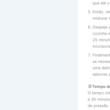
que ele 
Então, re
misturar
Despeje a
cozinhe 
25 minut
incorpor
Finalment
se neces
uma deli
sabores a
Tempo d
O tempo tot
e 30 minuto
de pressão.