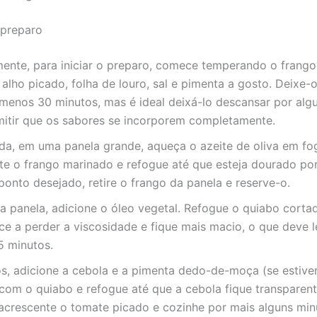
preparo
mente, para iniciar o preparo, comece temperando o frang
 alho picado, folha de louro, sal e pimenta a gosto. Deixe-
 menos 30 minutos, mas é ideal deixá-lo descansar por al
mitir que os sabores se incorporem completamente.
da, em uma panela grande, aqueça o azeite de oliva em fo
te o frango marinado e refogue até que esteja dourado por
 ponto desejado, retire o frango da panela e reserve-o.
 panela, adicione o óleo vegetal. Refogue o quiabo corta
e a perder a viscosidade e fique mais macio, o que deve l
5 minutos.
, adicione a cebola e a pimenta dedo-de-moça (se estiver
 com o quiabo e refogue até que a cebola fique transparen
 acrescente o tomate picado e cozinhe por mais alguns min