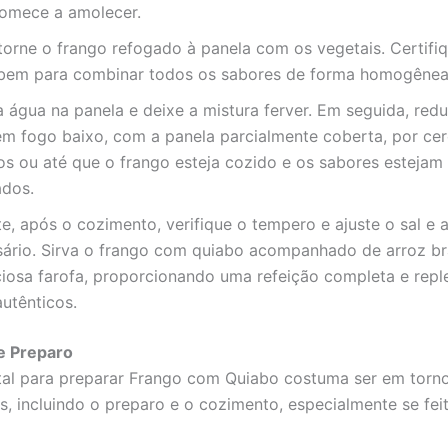
comece a amolecer.
torne o frango refogado à panela com os vegetais. Certifi
 bem para combinar todos os sabores de forma homogênea
 água na panela e deixe a mistura ferver. Em seguida, red
em fogo baixo, com a panela parcialmente coberta, por ce
os ou até que o frango esteja cozido e os sabores esteja
ados.
e, após o cozimento, verifique o tempero e ajuste o sal e 
sário. Sirva o frango com quiabo acompanhado de arroz b
ciosa farofa, proporcionando uma refeição completa e repl
utênticos.
e Preparo
al para preparar Frango com Quiabo costuma ser em torno
s, incluindo o preparo e o cozimento, especialmente se fei