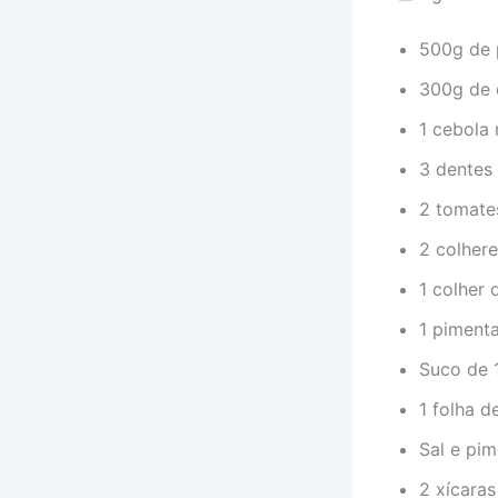
500g de 
300g de 
1 cebola
3 dentes 
2 tomate
2 colhere
1 colher 
1 piment
Suco de 
1 folha d
Sal e pi
2 xícara