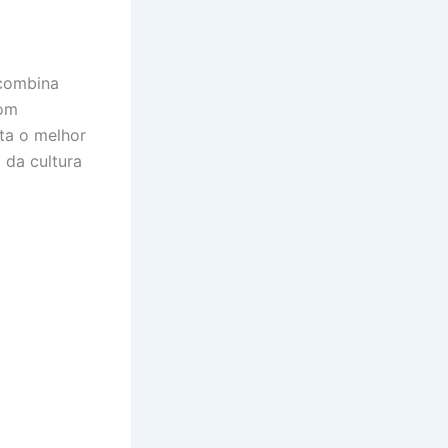
 combina
Com
ita o melhor
 da cultura