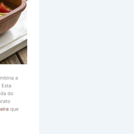
ombina a
 Esta
ida do
prato
eira
que