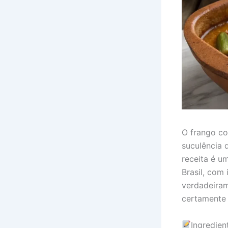
O frango co
suculência 
receita é u
Brasil, com
verdadeira
certamente 
Ingredie