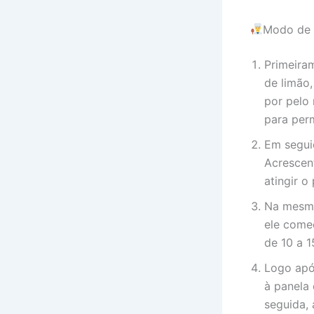
Modo de 
Primeira
de limão,
por pelo
para per
Em segui
Acrescen
atingir o
Na mesma
ele comec
de 10 a 1
Logo após
à panela
seguida,