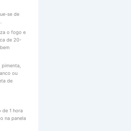
que-se de
.
uza o fogo e
rca de 20-
m bem
a pimenta,
ranco ou
eta de
 de 1 hora
to na panela