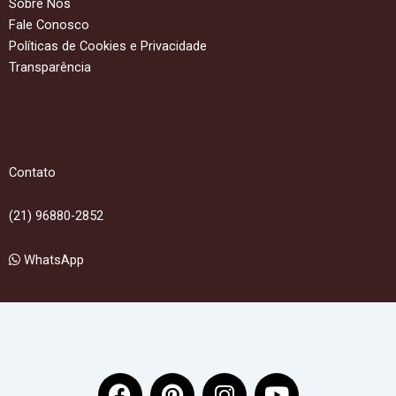
Sobre Nós
Fale Conosco
Políticas de Cookies e Privacidade
Transparência
Contato
(21) 96880-2852
WhatsApp
F
P
I
Y