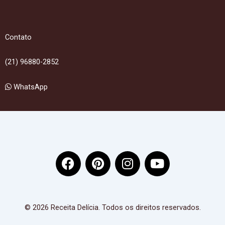
Contato
(21) 96880-2852
WhatsApp
F
P
I
Y
a
i
n
o
c
n
s
u
e
t
t
t
b
e
a
u
© 2026 Receita Delícia. Todos os direitos reservados.
o
r
g
b