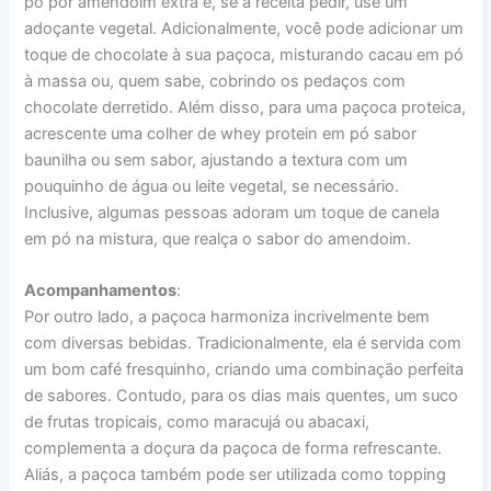
pó por amendoim extra e, se a receita pedir, use um
adoçante vegetal. Adicionalmente, você pode adicionar um
toque de chocolate à sua paçoca, misturando cacau em pó
à massa ou, quem sabe, cobrindo os pedaços com
chocolate derretido. Além disso, para uma paçoca proteica,
acrescente uma colher de whey protein em pó sabor
baunilha ou sem sabor, ajustando a textura com um
pouquinho de água ou leite vegetal, se necessário.
Inclusive, algumas pessoas adoram um toque de canela
em pó na mistura, que realça o sabor do amendoim.
Acompanhamentos
:
Por outro lado, a paçoca harmoniza incrivelmente bem
com diversas bebidas. Tradicionalmente, ela é servida com
um bom café fresquinho, criando uma combinação perfeita
de sabores. Contudo, para os dias mais quentes, um suco
de frutas tropicais, como maracujá ou abacaxi,
complementa a doçura da paçoca de forma refrescante.
Aliás, a paçoca também pode ser utilizada como topping