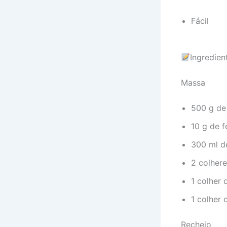
Fácil
Ingredien
Massa
500 g de 
10 g de 
300 ml d
2 colhere
1 colher 
1 colher 
Recheio