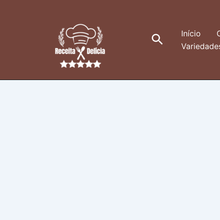
Ir
para
o
Início
Pesquisar
conteúdo
Variedade