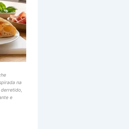
che
spirada na
 derretido,
ante e