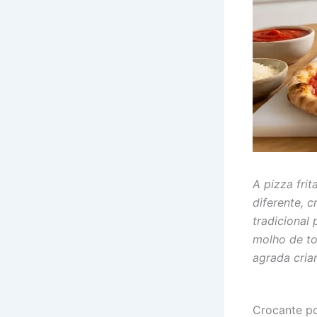
A pizza frit
diferente, 
tradicional 
molho de to
agrada cria
Crocante p