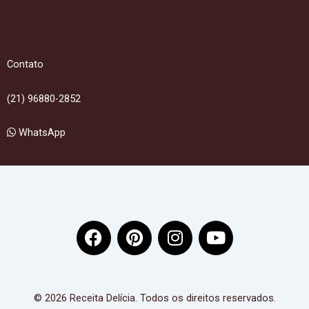
Contato
(21) 96880-2852
WhatsApp
F
P
I
Y
a
i
n
o
c
n
s
u
e
t
t
t
b
e
a
u
© 2026 Receita Delícia. Todos os direitos reservados.