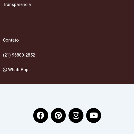
Transparência
Contato
(21) 96880-2852
WhatsApp
F
P
I
Y
a
i
n
o
c
n
s
u
e
t
t
t