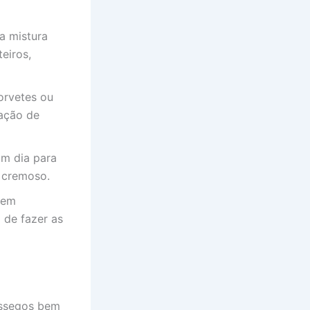
a mistura
eiros,
orvetes ou
mação de
um dia para
m cremoso.
 em
 de fazer as
êssegos bem