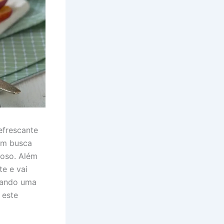
efrescante
uem busca
moso. Além
te e vai
rando uma
 este