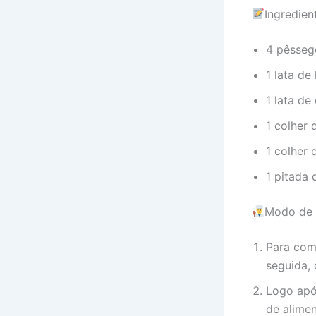
Ingredie
4 pêsseg
1 lata de
1 lata de
1 colher 
1 colher 
1 pitada 
Modo de 
Para com
seguida,
Logo apó
de alimen