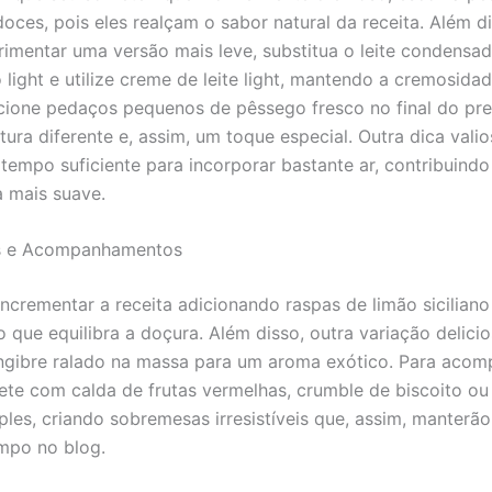
oces, pois eles realçam o sabor natural da receita. Além d
rimentar uma versão mais leve, substitua o leite condensad
light e utilize creme de leite light, mantendo a cremosidad
dicione pedaços pequenos de pêssego fresco no final do pr
ura diferente e, assim, um toque especial. Outra dica valio
 tempo suficiente para incorporar bastante ar, contribuind
a mais suave.
s e Acompanhamentos
ncrementar a receita adicionando raspas de limão sicilian
o que equilibra a doçura. Além disso, outra variação delici
ngibre ralado na massa para um aroma exótico. Para acom
vete com calda de frutas vermelhas, crumble de biscoito o
les, criando sobremesas irresistíveis que, assim, manterão 
mpo no blog.