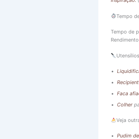
Inspiração:
@
Tempo de
Tempo de p
Rendimento
Utensílio
Liquidifi
Recipien
Faca afi
Colher
pa
Veja out
Pudim de 