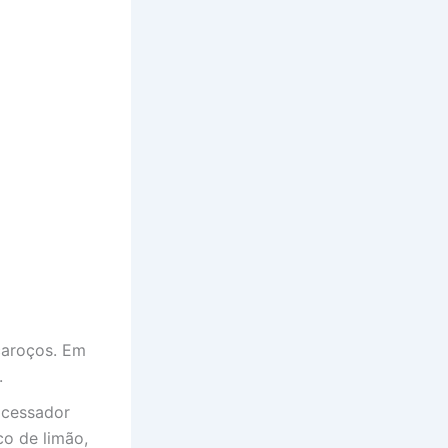
caroços. Em
.
ocessador
co de limão,