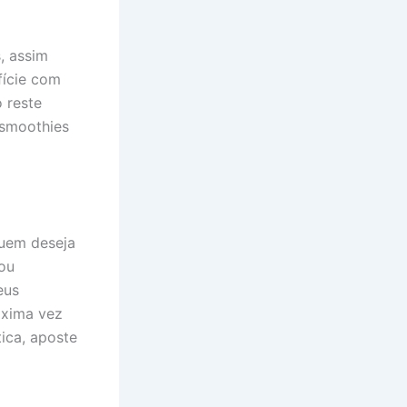
, assim
fície com
 reste
 smoothies
quem deseja
 ou
eus
óxima vez
ica, aposte