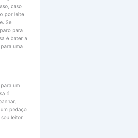
isso, caso
o por leite
e. Se
eparo para
sa é bater a
o para uma
o para um
osa é
panhar,
u um pedaço
seu leitor