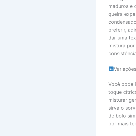
maduros e d
queira expe
condensado 
preferir, a
dar uma text
mistura por
consistênci
Variaçõe
Você pode i
toque cítric
misturar ge
sirva o sor
de bolo simp
por mais te