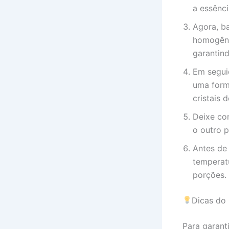
a essênci
Agora, b
homogêne
garantin
Em seguid
uma form
cristais 
Deixe co
o outro p
Antes de 
temperatu
porções.
Dicas do
Para garant