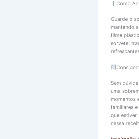
Como Arm
Guarde o so
mantendo a t
filme plást
sorvete, tr
refrescante
Considera
Sem dúvida,
uma sobreme
momentos es
familiares 
que estiver
nessa receit