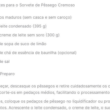
ntes para o Sorvete de Pêssego Cremoso
os maduros (sem casca e sem caroço)
 leite condensado (395 g)
 creme de leite sem soro (300 g)
de sopa de suco de limão
de chá de essência de baunilha (opcional)
de sal
Preparo
eçar, descasque os pêssegos e retire cuidadosamente os 
 corte-os em pedaços médios, facilitando o processamento
s, coloque os pedaços de pêssego no liquidificador ou pr
tos. Acrescente o leite condensado, o creme de leite, o su