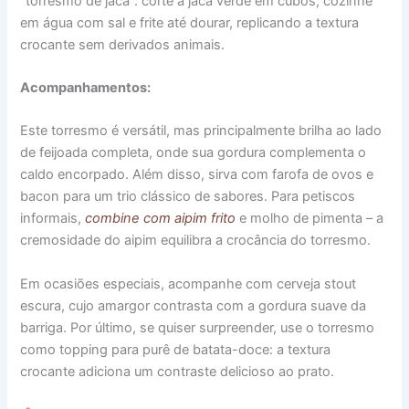
“torresmo de jaca”: corte a jaca verde em cubos, cozinhe
em água com sal e frite até dourar, replicando a textura
crocante sem derivados animais.
Acompanhamentos:
Este torresmo é versátil, mas principalmente brilha ao lado
de feijoada completa, onde sua gordura complementa o
caldo encorpado. Além disso, sirva com farofa de ovos e
bacon para um trio clássico de sabores. Para petiscos
informais,
combine com aipim frito
e molho de pimenta – a
cremosidade do aipim equilibra a crocância do torresmo.
Em ocasiões especiais, acompanhe com cerveja stout
escura, cujo amargor contrasta com a gordura suave da
barriga. Por último, se quiser surpreender, use o torresmo
como topping para purê de batata-doce: a textura
crocante adiciona um contraste delicioso ao prato.