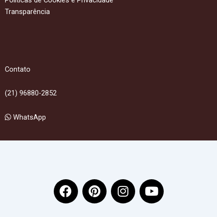
Transparência
Contato
(21) 96880-2852
WhatsApp
F
P
I
Y
a
i
n
o
c
n
s
u