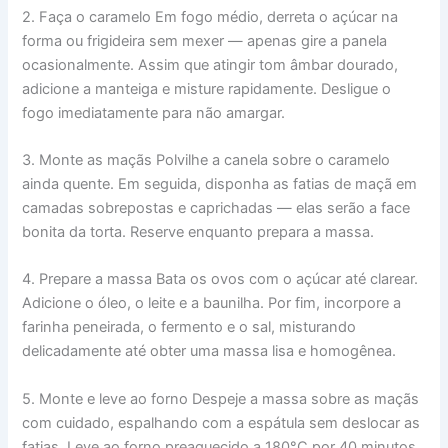
2. Faça o caramelo Em fogo médio, derreta o açúcar na
forma ou frigideira sem mexer — apenas gire a panela
ocasionalmente. Assim que atingir tom âmbar dourado,
adicione a manteiga e misture rapidamente. Desligue o
fogo imediatamente para não amargar.
3. Monte as maçãs Polvilhe a canela sobre o caramelo
ainda quente. Em seguida, disponha as fatias de maçã em
camadas sobrepostas e caprichadas — elas serão a face
bonita da torta. Reserve enquanto prepara a massa.
4. Prepare a massa Bata os ovos com o açúcar até clarear.
Adicione o óleo, o leite e a baunilha. Por fim, incorpore a
farinha peneirada, o fermento e o sal, misturando
delicadamente até obter uma massa lisa e homogênea.
5. Monte e leve ao forno Despeje a massa sobre as maçãs
com cuidado, espalhando com a espátula sem deslocar as
fatias. Leve ao forno preaquecido a 180°C por 40 minutos