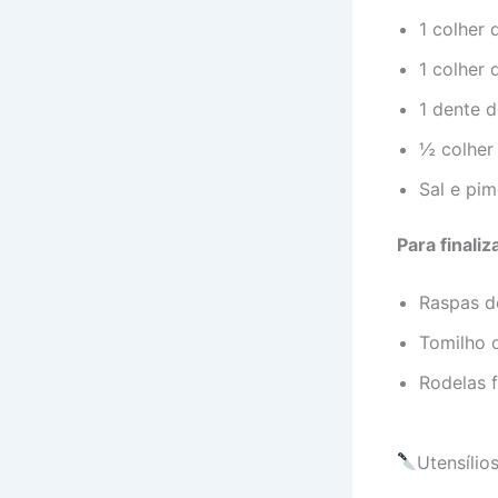
1 colher 
1 colher 
1 dente 
½ colher
Sal e pi
Para finaliz
Raspas de
Tomilho o
Rodelas f
Utensílio