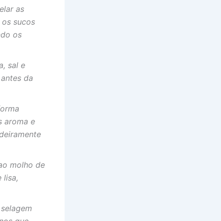
elar as
 os sucos
ndo os
, sal e
 antes da
 forma
s aroma e
adeiramente
 ao molho de
lisa,
a selagem
rnos que