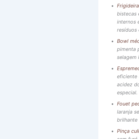
Frigideir
bistecas
internos 
resíduos
Bowl mé
pimenta 
selagem i
Espremed
eficient
acidez d
especial.
Fouet pe
laranja 
brilhante
Pinça cul
sem furá