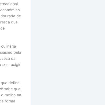
ternacional
e econômico
 dourada de
fresca que
ece
culinária
usiasmo pela
iqueza da
a sem exigir
 que define
cê sabe qual
e o molho na
 de forma