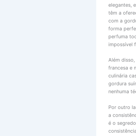
elegantes, e
têm a ofere
com a gord
forma perfe
perfuma tod
impossível 
Além disso,
francesa e 
culinária ca
gordura suí
nenhuma técn
Por outro l
a consistên
é o segredo
consistênci