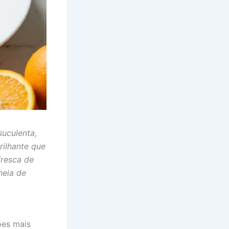
suculenta,
rilhante que
fresca de
heia de
ões mais