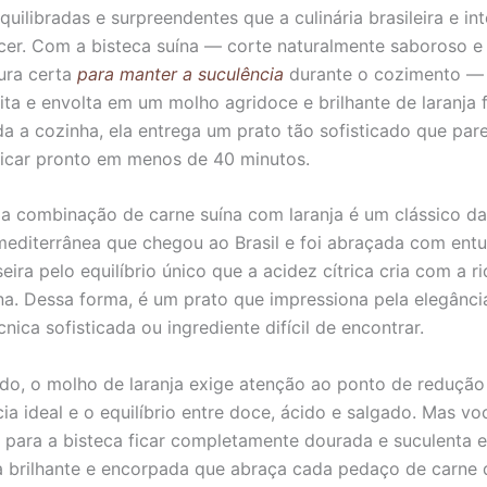
quilibradas e surpreendentes que a culinária brasileira e in
cer. Com a bisteca suína — corte naturalmente saboroso 
ura certa
para manter a suculência
durante o cozimento —
ita e envolta em um molho agridoce e brilhante de laranja 
a a cozinha, ela entrega um prato tão sofisticado que par
ficar pronto em menos de 40 minutos.
 a combinação de carne suína com laranja é um clássico da 
mediterrânea que chegou ao Brasil e foi abraçada com ent
seira pelo equilíbrio único que a acidez cítrica cria com a r
na. Dessa forma, é um prato que impressiona pela elegânci
ica sofisticada ou ingrediente difícil de encontrar.
ado, o molho de laranja exige atenção ao ponto de redução
cia ideal e o equilíbrio entre doce, ácido e salgado. Mas vo
 para a bisteca ficar completamente dourada e suculenta 
a brilhante e encorpada que abraça cada pedaço de carne