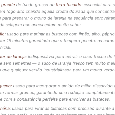
a gran
de
de fundo grosso ou
ferro fundido
: essencial para s
 em fogo alto criando aquela crosta dourada que concentra
e para preparar o molho de laranja na sequência aproveita
 da selagem que acrescentam muito sabor.
dio
: usado para marinar as bistecas com limão, alho, páprica
por 15 minutos garantindo que o tempero penetre na carne
nicial.
or de laranja
: indispensável para extrair o suco fresco de
e e sem sementes — o suco de laranja fresco tem muito mai
o que qualquer versão industrializada para um molho verd
queno:
usado para incorporar o amido de milho dissolvido
sem formar grumos, garantindo uma redução completamente 
 e com a consistência perfeita para envolver as bistecas.
inária
: usada para virar as bistecas com precisão durante 
-las com garfo, preservando completamente os sucos inte