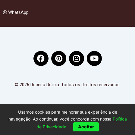
WhatsApp
F
P
I
Y
a
i
n
o
c
n
s
u
e
t
t
t
b
e
a
u
© 2026 Receita Delícia. Todos os direitos reservados.
o
r
g
b
o
e
r
e
k
s
a
Usamos cookies para melhorar sua experiência de
t
m
navegação. Ao continuar, você concorda com nossa
Política
de Privacidade
.
Aceitar