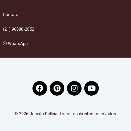
Contato
(21) 96880-2852
WhatsApp
F
P
I
Y
a
i
n
o
c
n
s
u
e
t
t
t
b
e
a
u
© 2026 Receita Delícia. Todos os direitos reservados.
o
r
g
b
o
e
r
e