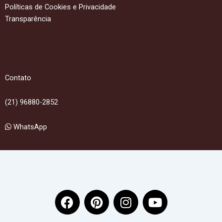
Políticas de Cookies e Privacidade
Transparência
Contato
(21) 96880-2852
WhatsApp
F
P
I
Y
a
i
n
o
c
n
s
u