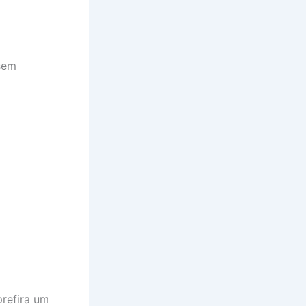
sem
prefira um