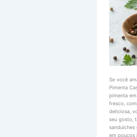
Se você ama
Pimenta Cas
pimenta em 
fresco, com 
deliciosa, 
seu gosto, 
sanduíches 
em poucos p