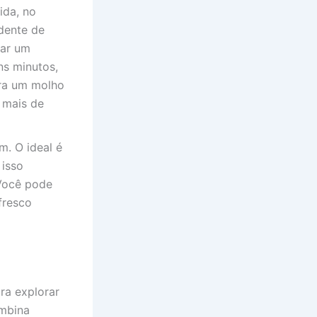
ida, no
 dente de
jar um
ns minutos,
ara um molho
 mais de
m. O ideal é
 isso
 Você pode
fresco
ra explorar
ombina