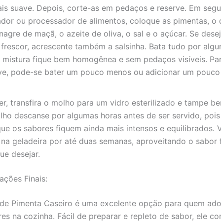
is suave. Depois, corte-as em pedaços e reserve. Em segu
cador ou processador de alimentos, coloque as pimentas, o
inagre de maçã, o azeite de oliva, o sal e o açúcar. Se dese
frescor, acrescente também a salsinha. Bata tudo por algu
a mistura fique bem homogênea e sem pedaços visíveis. P
ve, pode-se bater um pouco menos ou adicionar um pouco
r, transfira o molho para um vidro esterilizado e tampe be
ho descanse por algumas horas antes de ser servido, pois
que os sabores fiquem ainda mais intensos e equilibrados.
 na geladeira por até duas semanas, aproveitando o sabor 
ue desejar.
ações Finais:
de Pimenta Caseiro é uma excelente opção para quem ado
es na cozinha. Fácil de preparar e repleto de sabor, ele c