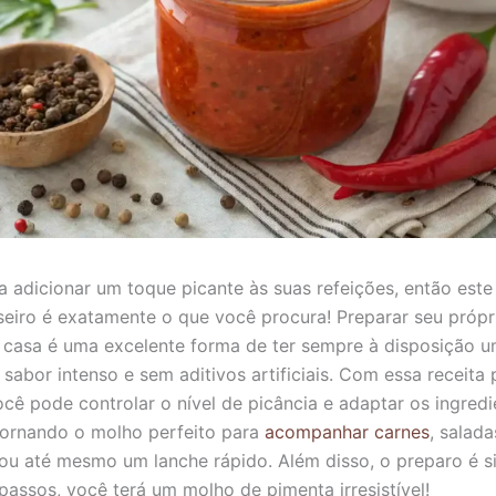
 adicionar um toque picante às suas refeições, então est
eiro é exatamente o que você procura! Preparar seu próp
casa é uma excelente forma de ter sempre à disposição 
sabor intenso e sem aditivos artificiais. Com essa receita 
você pode controlar o nível de picância e adaptar os ingred
tornando o molho perfeito para
acompanhar carnes
, salada
ou até mesmo um lanche rápido. Além disso, o preparo é s
assos, você terá um molho de pimenta irresistível!