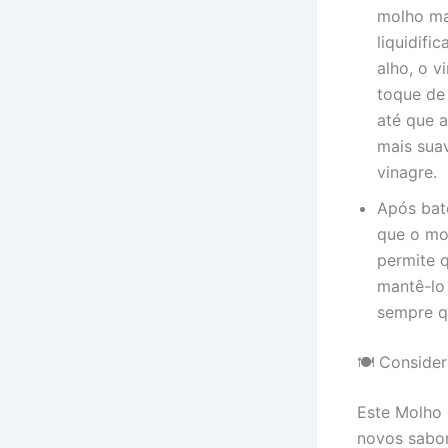
molho ma
liquidifi
alho, o v
toque de 
até que 
mais sua
vinagre.
Após bate
que o mol
permite 
mantê-lo
sempre q
🍽 Consider
Este Molho 
novos sabor