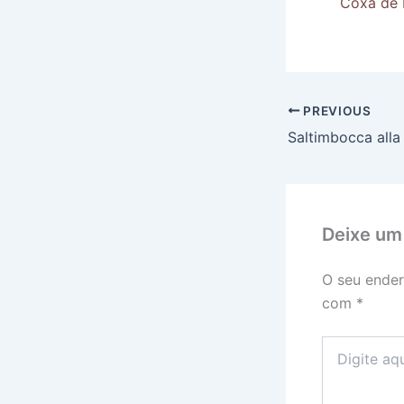
Coxa de 
PREVIOUS
Deixe um
O seu ender
com
*
Digite
aqui...