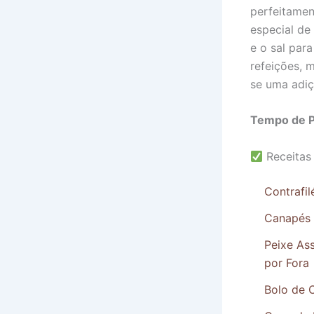
perfeitamen
especial de
e o sal para
refeições, 
se uma adiç
Tempo de P
Receitas
Contrafi
Canapés d
Peixe As
por Fora
Bolo de 