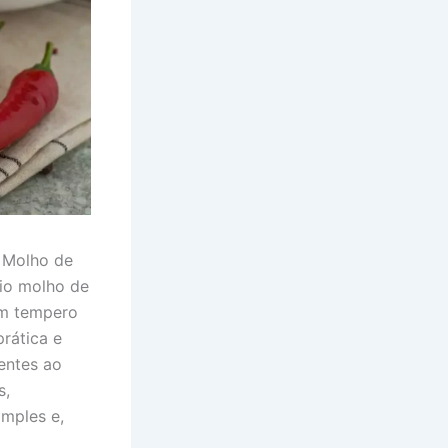
e Molho de
rio molho de
um tempero
prática e
ientes ao
s,
imples e,