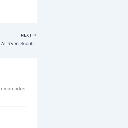
NEXT
Bisteca Bovina na Airfryer: Suculência e Praticidade em Minutos
ão marcados