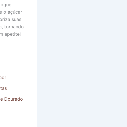
toque
te o açúcar
oriza suas
o, tornando-
m apetite!
bor
stas
 e Dourado