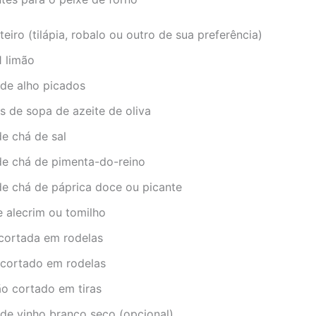
nteiro (tilápia, robalo ou outro de sua preferência)
1 limão
 de alho picados
s de sopa de azeite de oliva
de chá de sal
 de chá de pimenta-do-reino
de chá de páprica doce ou picante
e alecrim ou tomilho
 cortada em rodelas
 cortado em rodelas
ão cortado em tiras
 de vinho branco seco (opcional)