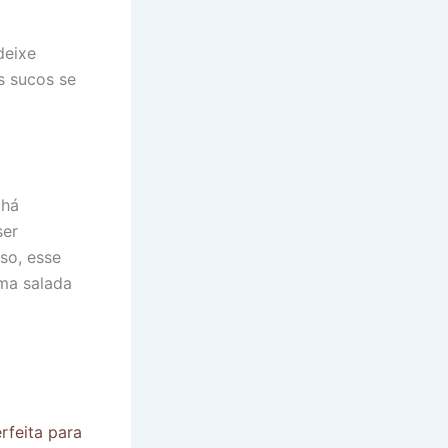
deixe
s sucos se
 há
ser
sso, esse
ma salada
rfeita para