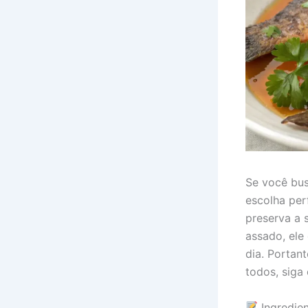
Se você bus
escolha perf
preserva a 
assado, ele 
dia. Portan
todos, siga
Ingredien