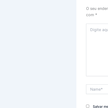
O seu ender
com
*
Digite
aqui...
Name*
Salvar m