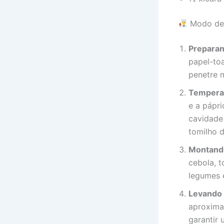
Modo de
Preparan
papel-toa
penetre m
Tempera
e a pápri
cavidade
tomilho d
Montando
cebola, t
legumes e
Levando 
aproxim
garantir