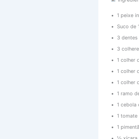
1 peixe i
Suco de 
3 dentes
3 colhere
1 colher 
1 colher
1 colher 
1 ramo d
1 cebola
1 tomate
1 piment
½ xícara