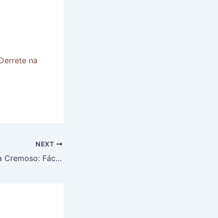
Derrete na
NEXT
Sorvete de Manga Cremoso: Fácil, Refrescante e Irresistível