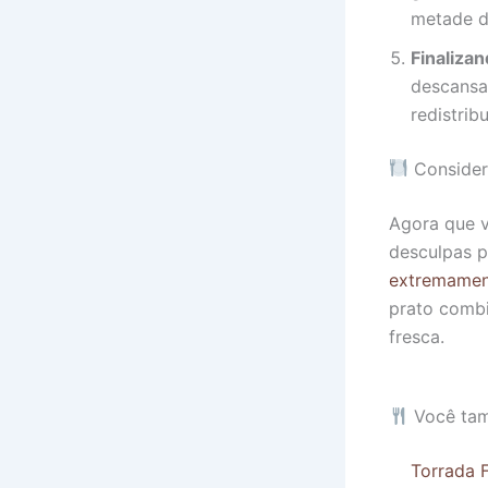
metade d
Finalizan
descansa
redistrib
Consider
Agora que v
desculpas pa
extremament
prato combi
fresca.
Você tam
Torrada 