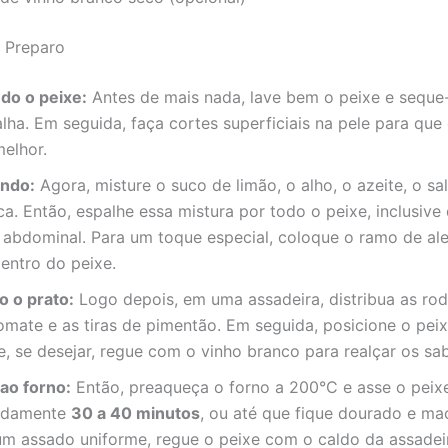
 Preparo
do o peixe:
Antes de mais nada, lave bem o peixe e sequ
lha. Em seguida, faça cortes superficiais na pele para qu
elhor.
ndo:
Agora, misture o suco de limão, o alho, o azeite, o sa
ca. Então, espalhe essa mistura por todo o peixe, inclusive
 abdominal. Para um toque especial, coloque o ramo de al
entro do peixe.
 o prato:
Logo depois, em uma assadeira, distribua as rod
omate e as tiras de pimentão. Em seguida, posicione o pei
, se desejar, regue com o vinho branco para realçar os sa
ao forno:
Então, preaqueça o forno a 200°C e asse o peix
adamente
30 a 40 minutos
, ou até que fique dourado e mac
 um assado uniforme, regue o peixe com o caldo da assadei