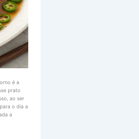
forno é a
sse prato
sso, ao ser
para o dia a
rada a