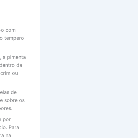
e-o com
e o tempero
l, a pimenta
 dentro da
ecrim ou
elas de
xe sobre os
bores.
e por
io. Para
ra na