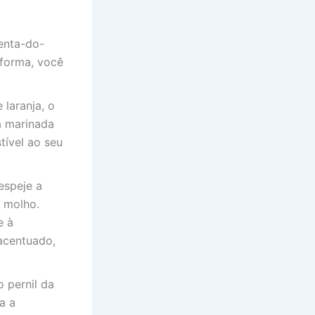
menta-do-
 forma, você
 laranja, o
a marinada
tível ao seu
espeje a
o molho.
e à
acentuado,
o pernil da
a a