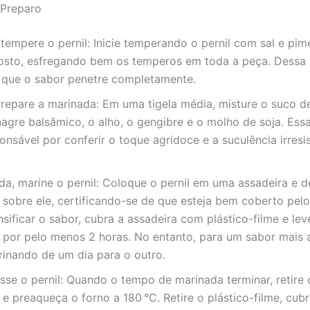
Preparo
 tempere o pernil: Inicie temperando o pernil com sal e pi
gosto, esfregando bem os temperos em toda a peça. Dessa
á que o sabor penetre completamente.
repare a marinada: Em uma tigela média, misture o suco de
nagre balsâmico, o alho, o gengibre e o molho de soja. Ess
onsável por conferir o toque agridoce e a suculência irresis
a, marine o pernil: Coloque o pernil em uma assadeira e d
sobre ele, certificando-se de que esteja bem coberto pel
nsificar o sabor, cubra a assadeira com plástico-filme e lev
a por pelo menos 2 horas. No entanto, para um sabor mais 
rinando de um dia para o outro.
sse o pernil: Quando o tempo de marinada terminar, retire 
 e preaqueça o forno a 180 °C. Retire o plástico-filme, cubr