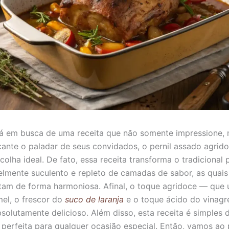
á em busca de uma receita que não somente impressione,
nte o paladar de seus convidados, o pernil assado agrido
colha ideal. De fato, essa receita transforma o tradicional
velmente suculento e repleto de camadas de sabor, as quais
m de forma harmoniosa. Afinal, o toque agridoce — que 
el, o frescor do
suco de laranja
e o toque ácido do vinagr
bsolutamente delicioso. Além disso, esta receita é simples 
, perfeita para qualquer ocasião especial. Então, vamos ao