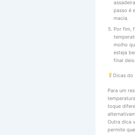
assadeira
passo é e
macia.
Por fim, 
temperat
molho qu
esteja b
final deix
Dicas do
Para um res
temperatura
toque difer
alternativa
Outra dica 
permite que