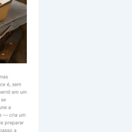
 mas
ce é, sem
 pernil em um
 se
une a
e — cria um
de preparar
 passo a