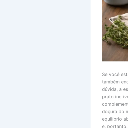
Se você est
também enca
dúvida, a es
prato incri
complementa
doçura do m
equilíbrio a
e, portanto