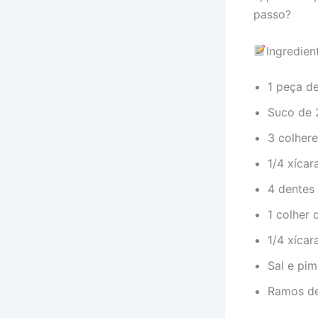
passo?
Ingredien
1 peça de
Suco de 2
3 colher
1/4 xícar
4 dentes
1 colher 
1/4 xícar
Sal e pi
Ramos de