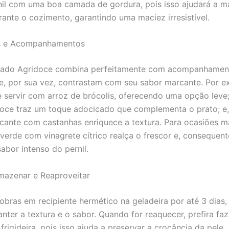
il com uma boa camada de gordura, pois isso ajudará a m
ante o cozimento, garantindo uma maciez irresistível.
s e Acompanhamentos
ssado Agridoce combina perfeitamente com acompanhamen
e, por sua vez, contrastam com seu sabor marcante. Por e
 servir com arroz de brócolis, oferecendo uma opção leve;
oce traz um toque adocicado que complementa o prato; e,
ocante com castanhas enriquece a textura. Para ocasiões ma
verde com vinagrete cítrico realça o frescor e, consequen
sabor intenso do pernil.
azenar e Reaproveitar
obras em recipiente hermético na geladeira por até 3 dias,
ter a textura e o sabor. Quando for reaquecer, prefira faz
frigideira, pois isso ajuda a preservar a crocância da pele.