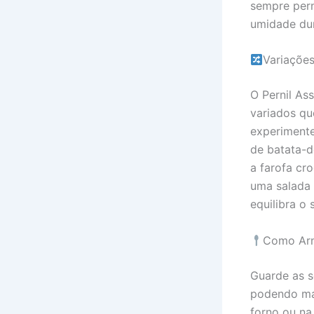
sempre pern
umidade dur
Variaçõe
O Pernil A
variados qu
experimente
de batata-d
a farofa cr
uma salada 
equilibra o 
Como Arm
Guarde as s
podendo man
forno ou na 