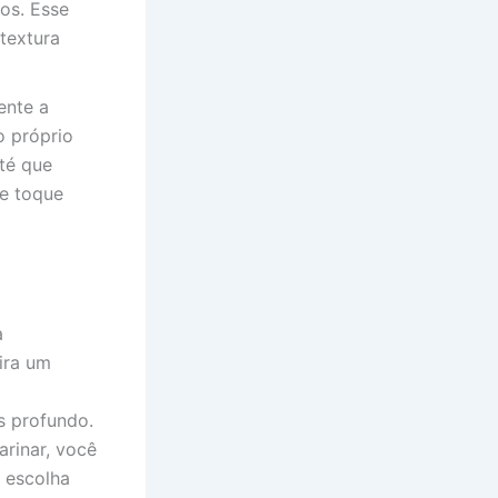
os. Esse
textura
ente a
o próprio
té que
e toque
a
ira um
s profundo.
arinar, você
, escolha