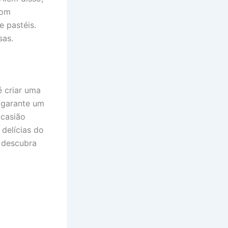
com
e pastéis.
sas.
é criar uma
 garante um
ocasião
 delícias do
 descubra