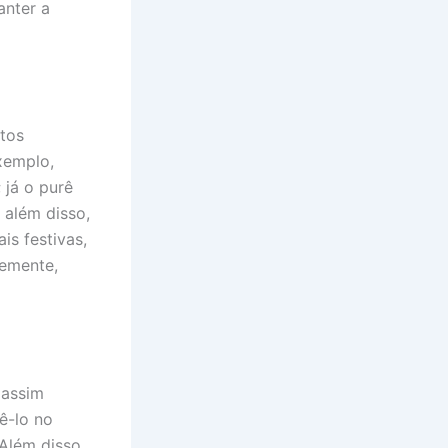
anter a
tos
xemplo,
 já o purê
 além disso,
is festivas,
temente,
 assim
ê-lo no
 Além disso,