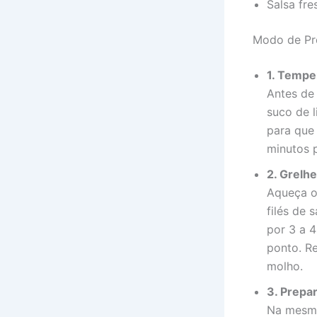
Salsa fre
Modo de Pr
1. Tempe
Antes de 
suco de 
para que 
minutos 
2. Grelh
Aqueça o 
filés de 
por 3 a 
ponto. Re
molho.
3. Prepa
Na mesma 