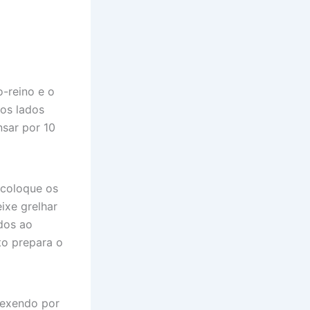
o-reino e o
os lados
nsar por 10
 coloque os
ixe grelhar
dos ao
to prepara o
mexendo por