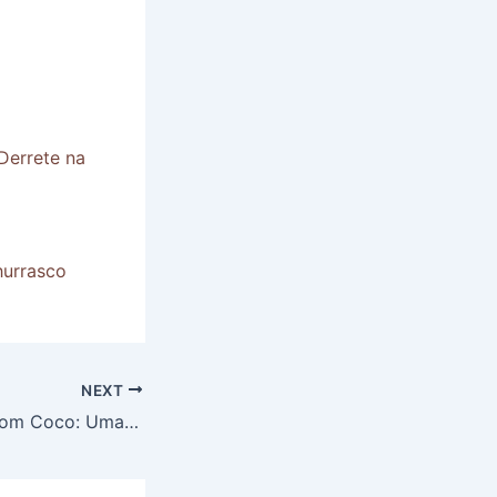
Derrete na
hurrasco
NEXT
Bolo de Ameixa com Coco: Uma Delicia Irresistível