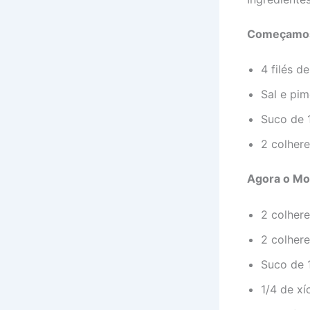
Começamos
4 filés d
Sal e pi
Suco de 
2 colhere
Agora o Mo
2 colher
2 colher
Suco de 
1/4 de xí