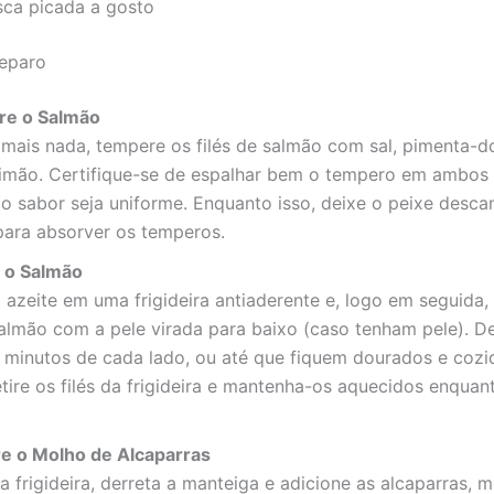
sca picada a gosto
eparo
re o Salmão
mais nada, tempere os filés de salmão com sal, pimenta-d
limão. Certifique-se de espalhar bem o tempero em ambos 
o sabor seja uniforme. Enquanto isso, deixe o peixe desca
para absorver os temperos.
e o Salmão
azeite em uma frigideira antiaderente e, logo em seguida,
salmão com a pele virada para baixo (caso tenham pele). De
4 minutos de cada lado, ou até que fiquem dourados e cozi
tire os filés da frigideira e mantenha-os aquecidos enquan
re o Molho de Alcaparras
frigideira, derreta a manteiga e adicione as alcaparras, 