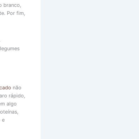
o branco,
e. Por fim,
s
 legumes
icado
não
aro rápido,
em algo
oteínas,
 e