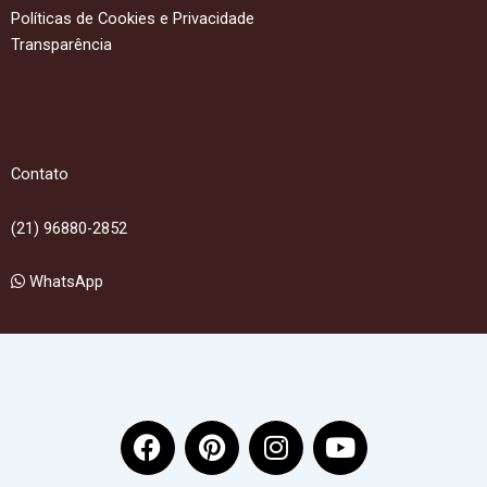
Políticas de Cookies e Privacidade
Transparência
Contato
(21) 96880-2852
WhatsApp
F
P
I
Y
a
i
n
o
c
n
s
u