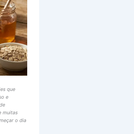
les que
so e
 de
e muitas
omeçar o dia