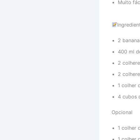
Muito fác
Ingredie
2 banana
400 ml de
2 colher
2 colher
1 colher 
4 cubos 
Opcional
1 colher
1 colher