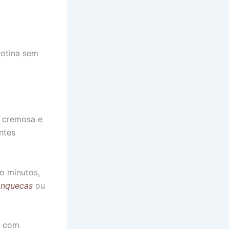
rotina sem
 cremosa e
ntes
o minutos,
anquecas
ou
s com