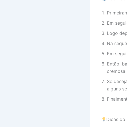
Primeira
Em seguid
Logo depo
Na sequê
Em segui
Então, b
cremosa 
Se desej
alguns s
Finalment
Dicas do