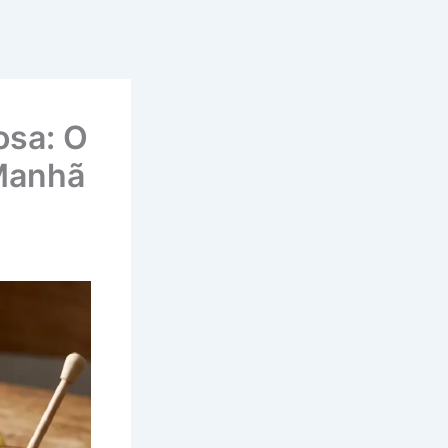
osa: O
 Manhã