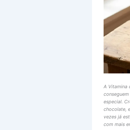
A Vitamina 
conseguem 
especial. C
chocolate, 
vezes já es
com mais en