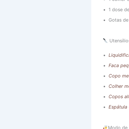
1 dose d
Gotas de
Utensílio
Liquidifi
Faca peq
Copo me
Colher m
Copos al
Espátula 
Modo de 