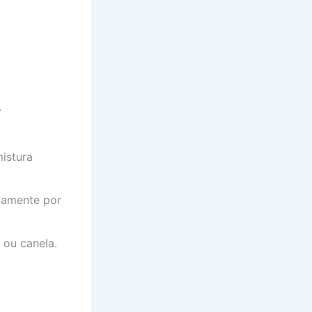
.
istura
vamente por
 ou canela.