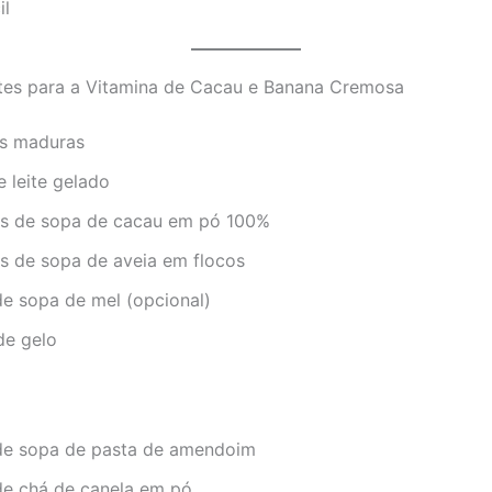
il
ntes para a Vitamina de Cacau e Banana Cremosa
s maduras
 leite gelado
es de sopa de cacau em pó 100%
es de sopa de aveia em flocos
de sopa de mel (opcional)
de gelo
 de sopa de pasta de amendoim
 de chá de canela em pó