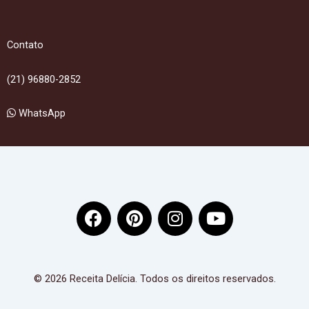
Contato
(21) 96880-2852
WhatsApp
F
P
I
Y
a
i
n
o
c
n
s
u
e
t
t
t
b
e
a
u
© 2026 Receita Delícia. Todos os direitos reservados.
o
r
g
b