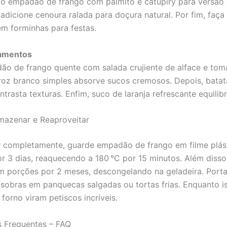
 o empadão de frango com palmito e catupiry para versão
 adicione cenoura ralada para doçura natural. Por fim, faça
 forminhas para festas.
amentos
ão de frango quente com salada crujiente de alface e tom
rroz branco simples absorve sucos cremosos. Depois, batat
trasta texturas. Enfim, suco de laranja refrescante equilibr
azenar e Reaproveitar
r completamente, guarde empadão de frango em filme plás
or 3 dias, reaquecendo a 180 °C por 15 minutos. Além disso
em porções por 2 meses, descongelando na geladeira. Porta
 sobras em panquecas salgadas ou tortas frias. Enquanto is
forno viram petiscos incríveis.
s Frequentes – FAQ