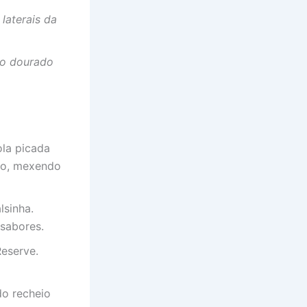
 laterais da
do dourado
ola picada
ado, mexendo
lsinha.
 sabores.
Reserve.
o recheio