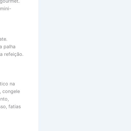
 gourmet.
 mini-
ate.
a palha
a refeição.
tico na
, congele
nto,
so, fatias