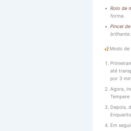
Rolo de 
forma.
Pincel de
brilhante.
Modo de 
Primeira
até tran
por 3 min
Agora, in
Tempere c
Depois, d
Enquanto 
Em segui