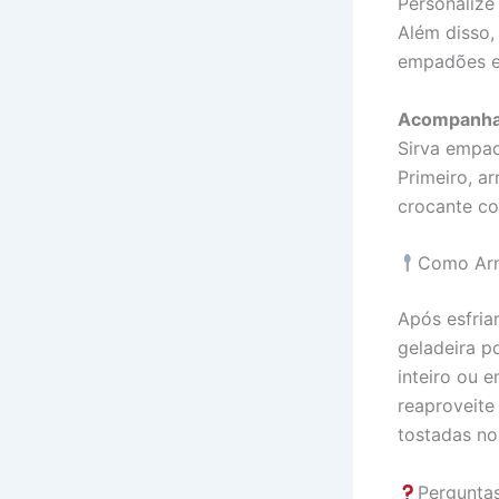
Personalize
Além disso,
empadões em
Acompanh
Sirva empad
Primeiro, a
crocante con
Como Arm
Após esfria
geladeira p
inteiro ou 
reaproveite
tostadas no 
Pergunta