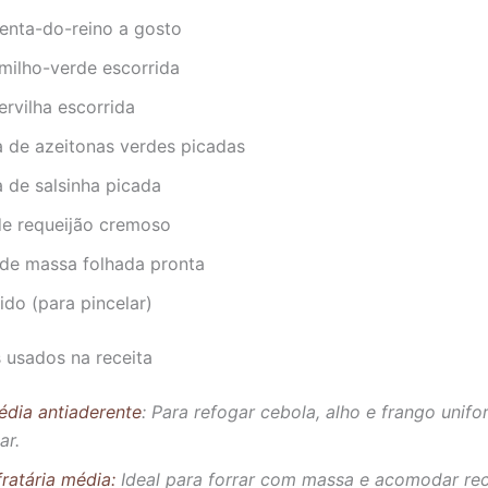
menta-do-reino a gosto
 milho-verde escorrida
 ervilha escorrida
a de azeitonas verdes picadas
a de salsinha picada
de requeijão cremoso
 de massa folhada pronta
ido (para pincelar)
s usados na receita
édia antiaderente
: Para refogar cebola, alho e frango uni
ar.
ratária média:
Ideal para forrar com massa e acomodar rec