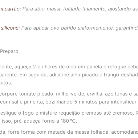
macarrão
: Para abrir massa folhada finamente, ajustando às
 silicone
: Para aplicar ovo batido uniformemente, garantin
Preparo
mente, aqueça 2 colheres de óleo em panela e refogue ceb
sparente. Em seguida, adicione alho picado e frango desfi
utos.
corpore tomate picado, milho-verde, ervilha, azeitonas e sa
om sal e pimenta, cozinhando 5 minutos para intensificar
esligue o fogo e misture requeijão cremoso até cremoso. 
isso, pré-aqueça forno a 180 °C.
da, forre forma com metade da massa folhada, acomodand