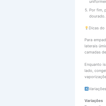
uniforme
Por fim, 
dourado. 
Dicas do
Para empadã
laterais úm
camadas def
Enquanto is
lado, conge
vaporizaçõe
Variaçõe
Variações