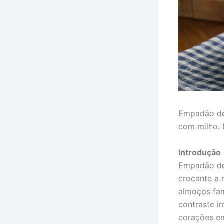
Empadão de
com milho. 
Introdução
Empadão de 
crocante a 
almoços fam
contraste ir
corações em