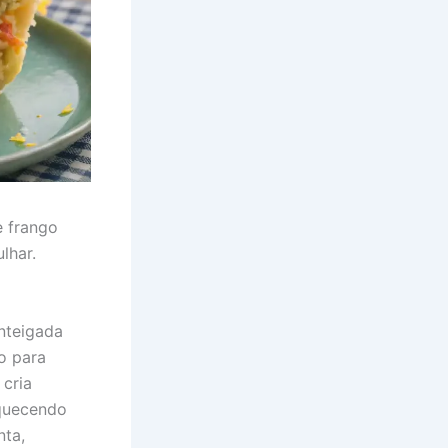
 frango
lhar.
nteigada
o para
 cria
aquecendo
nta,