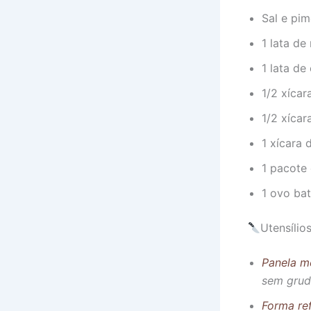
Sal e pi
1 lata de
1 lata de
1/2 xícar
1/2 xícar
1 xícara 
1 pacote
1 ovo bat
Utensílio
Panela m
sem grud
Forma ref