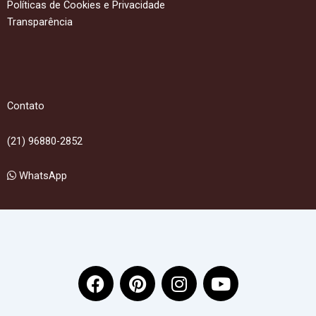
Políticas de Cookies e Privacidade
Transparência
Contato
(21) 96880-2852
WhatsApp
F
P
I
Y
a
i
n
o
c
n
s
u